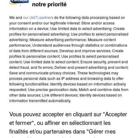
notre priorité
INCENDIES : L’ÎLE-DE-FRANCE LANCE UN ÉLAN
DE SOLIDARITÉ AVEC LES...
We and
our (447) partners
do the following data processing based on
your consent and/or our legitimate interest: Store and/or access
information on a device; Use limited data to select advertising; Create
profiles for personalised advertising; Use profiles to select personalised
advertising; Measure advertising performance; Measure content
performance; Understand audiences through statistics or combinations
of data from different sources; Develop and improve services; Create
profiles to personalise content; Use profiles to select personalised
content; Use limited data to select content; Ensure security, prevent and
detect fraud, and fix errors; Deliver and present advertising and content;
Save and communicate privacy choices. These technologies may
process personal data such as IP address and browsing data to offer
following functionalities: Identify devices based on information actively
requested; Use precise geolocation data; Match and combine data from
other data sources; Link different devices; Identify devices based on
information transmitted automatically.
Vous pouvez accepter en cliquant sur "Accepter
et fermer", ou affiner en sélectionnant les
APRÈS TOUTES CES CANICULES, LES REFUGES
DE FAUNE SAUVAGE SONT...
finalités et/ou partenaires dans "Gérer mes