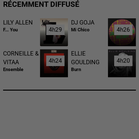
RÉCEMMENT DIFFUSÉ
LILY ALLEN
DJ GOJA
4h29
4h29
4h26
4h26
F... You
Mi Chico
CORNEILLE &
ELLIE
4h24
4h24
4h20
4h20
VITAA
GOULDING
Ensemble
Burn