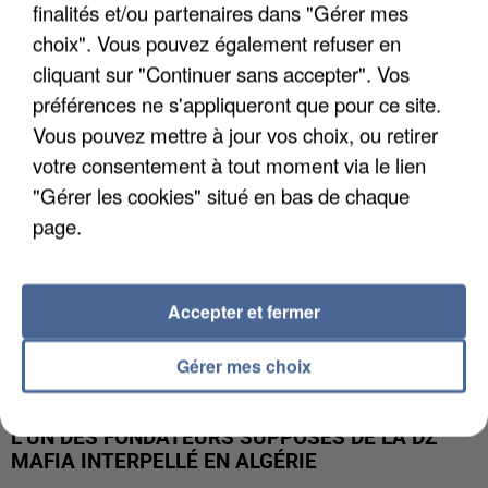
finalités et/ou partenaires dans "Gérer mes
APRÈS TOUTES CES CANICULES, LES REFUGES
choix". Vous pouvez également refuser en
DE FAUNE SAUVAGE SONT...
cliquant sur "Continuer sans accepter". Vos
préférences ne s'appliqueront que pour ce site.
Vous pouvez mettre à jour vos choix, ou retirer
votre consentement à tout moment via le lien
"Gérer les cookies" situé en bas de chaque
page.
Accepter et fermer
Gérer mes choix
L’UN DES FONDATEURS SUPPOSÉS DE LA DZ
MAFIA INTERPELLÉ EN ALGÉRIE