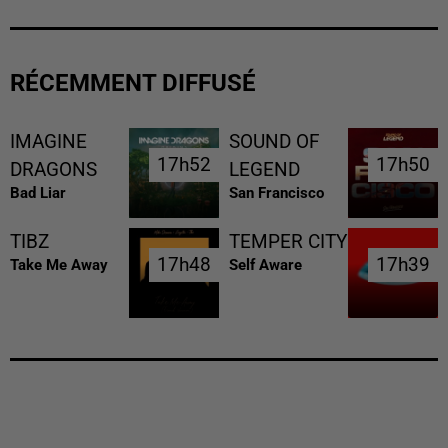
RÉCEMMENT DIFFUSÉ
IMAGINE
SOUND OF
17h52
17h52
17h50
17h50
DRAGONS
LEGEND
Bad Liar
San Francisco
TIBZ
TEMPER CITY
17h48
17h48
17h39
17h39
Take Me Away
Self Aware