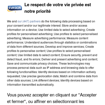
Le respect de votre vie privée est
notre priorité
INCENDIES : L’ÎLE-DE-FRANCE LANCE UN ÉLAN
We and
our (447) partners
do the following data processing based on
DE SOLIDARITÉ AVEC LES...
your consent and/or our legitimate interest: Store and/or access
information on a device; Use limited data to select advertising; Create
profiles for personalised advertising; Use profiles to select personalised
advertising; Measure advertising performance; Measure content
performance; Understand audiences through statistics or combinations
of data from different sources; Develop and improve services; Create
profiles to personalise content; Use profiles to select personalised
content; Use limited data to select content; Ensure security, prevent and
detect fraud, and fix errors; Deliver and present advertising and content;
Save and communicate privacy choices. These technologies may
process personal data such as IP address and browsing data to offer
following functionalities: Identify devices based on information actively
requested; Use precise geolocation data; Match and combine data from
other data sources; Link different devices; Identify devices based on
information transmitted automatically.
Vous pouvez accepter en cliquant sur "Accepter
et fermer", ou affiner en sélectionnant les