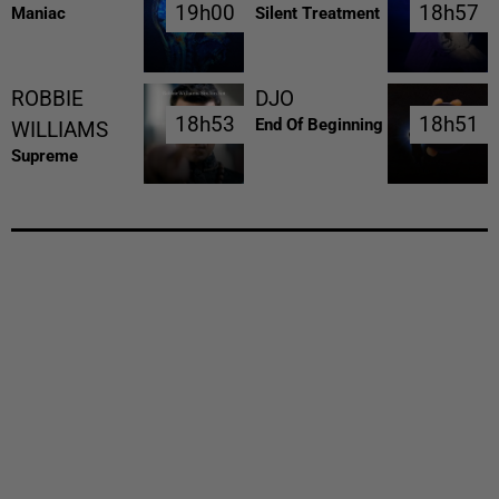
19h00
19h00
18h57
18h57
Maniac
Silent Treatment
ROBBIE
DJO
18h53
18h53
18h51
18h51
End Of Beginning
WILLIAMS
Supreme