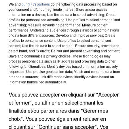
We and
our (447) partners
do the following data processing based on
your consent and/or our legitimate interest: Store and/or access
information on a device; Use limited data to select advertising; Create
profiles for personalised advertising; Use profiles to select personalised
advertising; Measure advertising performance; Measure content
performance; Understand audiences through statistics or combinations
of data from different sources; Develop and improve services; Create
profiles to personalise content; Use profiles to select personalised
content; Use limited data to select content; Ensure security, prevent and
detect fraud, and fix errors; Deliver and present advertising and content;
Save and communicate privacy choices. These technologies may
process personal data such as IP address and browsing data to offer
following functionalities: Identify devices based on information actively
requested; Use precise geolocation data; Match and combine data from
other data sources; Link different devices; Identify devices based on
information transmitted automatically.
APRÈS TOUTES CES CANICULES, LES REFUGES
Vous pouvez accepter en cliquant sur "Accepter
DE FAUNE SAUVAGE SONT...
et fermer", ou affiner en sélectionnant les
finalités et/ou partenaires dans "Gérer mes
choix". Vous pouvez également refuser en
cliquant sur "Continuer sans accepter". Vos