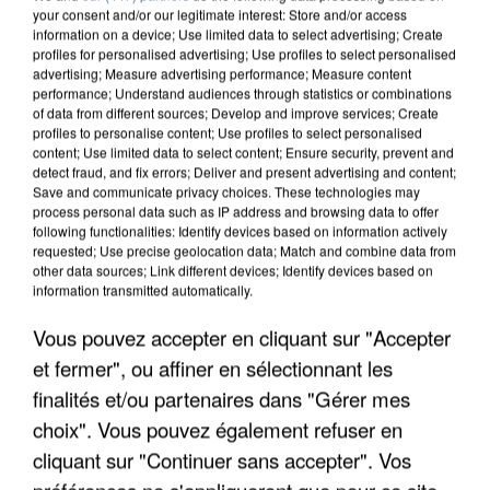
your consent and/or our legitimate interest: Store and/or access
information on a device; Use limited data to select advertising; Create
profiles for personalised advertising; Use profiles to select personalised
advertising; Measure advertising performance; Measure content
performance; Understand audiences through statistics or combinations
of data from different sources; Develop and improve services; Create
profiles to personalise content; Use profiles to select personalised
content; Use limited data to select content; Ensure security, prevent and
detect fraud, and fix errors; Deliver and present advertising and content;
Save and communicate privacy choices. These technologies may
process personal data such as IP address and browsing data to offer
following functionalities: Identify devices based on information actively
UN SECOND CADRE DE LA DZ MAFIA
requested; Use precise geolocation data; Match and combine data from
INTERPELLÉ EN ALGÉRIE
other data sources; Link different devices; Identify devices based on
information transmitted automatically.
Vous pouvez accepter en cliquant sur "Accepter
et fermer", ou affiner en sélectionnant les
finalités et/ou partenaires dans "Gérer mes
choix". Vous pouvez également refuser en
cliquant sur "Continuer sans accepter". Vos