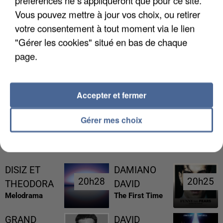
préférences ne s'appliqueront que pour ce site.
Vous pouvez mettre à jour vos choix, ou retirer
votre consentement à tout moment via le lien
"Gérer les cookies" situé en bas de chaque
page.
UNE TOURISTE DE L’OISE EMPORTÉE PAR UNE
COULÉE DE BOUE EN HAUTE-SAVOIE
Accepter et fermer
Gérer mes choix
RÉCEMMENT DIFFUSÉ
DISIZ ET
DAMIANO
20h28
20h28
20h25
20h25
THEODORA
DAVID
Melodrama
The First Time
GRAND
DAVID