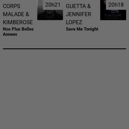
20h21
20h21
20h18
20h18
CORPS
GUETTA &
MALADE &
JENNIFER
KIMBEROSE
LOPEZ
Nos Plus Belles
Save Me Tonight
Annees