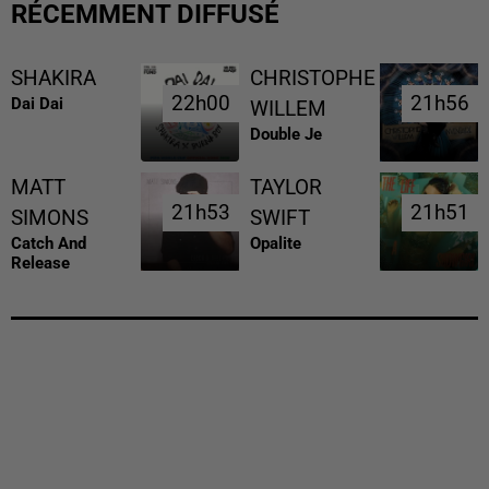
RÉCEMMENT DIFFUSÉ
SHAKIRA
CHRISTOPHE
22h00
22h00
21h56
21h56
Dai Dai
WILLEM
Double Je
MATT
TAYLOR
21h53
21h53
21h51
21h51
SIMONS
SWIFT
Catch And
Opalite
Release