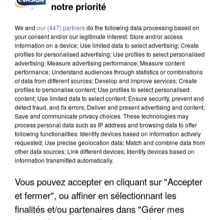
notre priorité
L’UN DES FONDATEURS SUPPOSÉS DE LA DZ
MAFIA INTERPELLÉ EN ALGÉRIE
We and
our (447) partners
do the following data processing based on
your consent and/or our legitimate interest: Store and/or access
information on a device; Use limited data to select advertising; Create
profiles for personalised advertising; Use profiles to select personalised
advertising; Measure advertising performance; Measure content
performance; Understand audiences through statistics or combinations
of data from different sources; Develop and improve services; Create
profiles to personalise content; Use profiles to select personalised
content; Use limited data to select content; Ensure security, prevent and
detect fraud, and fix errors; Deliver and present advertising and content;
Save and communicate privacy choices. These technologies may
process personal data such as IP address and browsing data to offer
following functionalities: Identify devices based on information actively
requested; Use precise geolocation data; Match and combine data from
other data sources; Link different devices; Identify devices based on
information transmitted automatically.
Vous pouvez accepter en cliquant sur "Accepter
et fermer", ou affiner en sélectionnant les
UN SECOND CADRE DE LA DZ MAFIA
INTERPELLÉ EN ALGÉRIE
finalités et/ou partenaires dans "Gérer mes