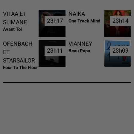
VITAA ET
NAIKA
23h17
23h17
23h14
23h14
One Track Mind
SLIMANE
Avant Toi
OFENBACH
VIANNEY
23h11
23h11
23h09
23h09
Beau Papa
ET
STARSAILOR
Four To The Floor