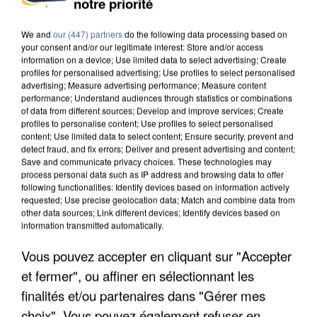
notre priorité
DE SOLIDARITÉ AVEC LES...
We and
our (447) partners
do the following data processing based on
your consent and/or our legitimate interest: Store and/or access
information on a device; Use limited data to select advertising; Create
profiles for personalised advertising; Use profiles to select personalised
advertising; Measure advertising performance; Measure content
performance; Understand audiences through statistics or combinations
of data from different sources; Develop and improve services; Create
profiles to personalise content; Use profiles to select personalised
content; Use limited data to select content; Ensure security, prevent and
detect fraud, and fix errors; Deliver and present advertising and content;
Save and communicate privacy choices. These technologies may
process personal data such as IP address and browsing data to offer
following functionalities: Identify devices based on information actively
requested; Use precise geolocation data; Match and combine data from
other data sources; Link different devices; Identify devices based on
information transmitted automatically.
Vous pouvez accepter en cliquant sur "Accepter
APRÈS TOUTES CES CANICULES, LES REFUGES
et fermer", ou affiner en sélectionnant les
DE FAUNE SAUVAGE SONT...
finalités et/ou partenaires dans "Gérer mes
choix". Vous pouvez également refuser en