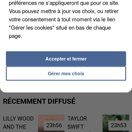
préférences ne s'appliqueront que pour ce site.
Vous pouvez mettre à jour vos choix, ou retirer
votre consentement à tout moment via le lien
"Gérer les cookies" situé en bas de chaque
page.
Accepter et fermer
L’UN DES FONDATEURS SUPPOSÉS DE LA DZ
MAFIA INTERPELLÉ EN ALGÉRIE
Gérer mes choix
RÉCEMMENT DIFFUSÉ
LILLY WOOD
TAYLOR
23h56
23h56
23h53
23h53
AND THE
SWIFT