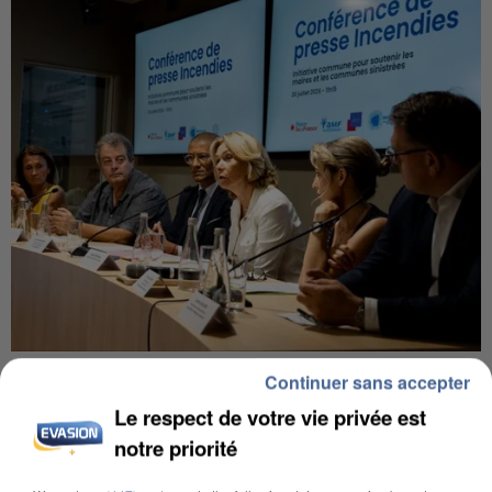
INCENDIES : L’ÎLE-DE-FRANCE LANCE UN ÉLAN
Continuer sans accepter
DE SOLIDARITÉ AVEC LES...
Le respect de votre vie privée est
notre priorité