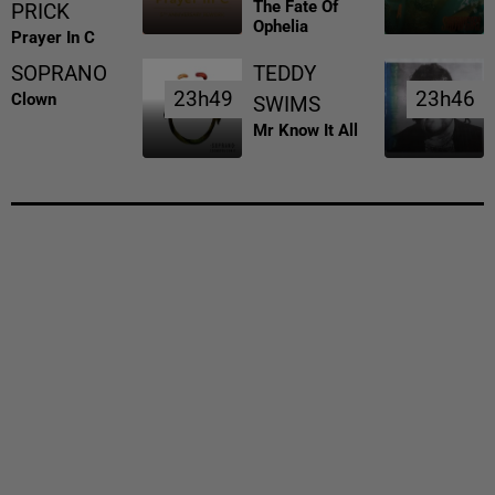
The Fate Of
PRICK
Ophelia
Prayer In C
SOPRANO
TEDDY
23h49
23h49
23h46
23h46
Clown
SWIMS
Mr Know It All