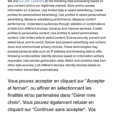
We and
our (447) partners
do the following data processing based on
your consent and/or our legitimate interest: Store and/or access
information on a device; Use limited data to select advertising; Create
profiles for personalised advertising; Use profiles to select personalised
advertising; Measure advertising performance; Measure content
performance; Understand audiences through statistics or combinations
of data from different sources; Develop and improve services; Create
profiles to personalise content; Use profiles to select personalised
content; Use limited data to select content; Ensure security, prevent and
detect fraud, and fix errors; Deliver and present advertising and content;
Save and communicate privacy choices. These technologies may
process personal data such as IP address and browsing data to offer
following functionalities: Identify devices based on information actively
requested; Use precise geolocation data; Match and combine data from
other data sources; Link different devices; Identify devices based on
information transmitted automatically.
APRÈS TOUTES CES CANICULES, LES REFUGES
DE FAUNE SAUVAGE SONT...
Vous pouvez accepter en cliquant sur "Accepter
et fermer", ou affiner en sélectionnant les
finalités et/ou partenaires dans "Gérer mes
choix". Vous pouvez également refuser en
cliquant sur "Continuer sans accepter". Vos