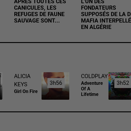
APRÈS TOUTES CES
L’UN DES
CANICULES, LES
FONDATEURS
REFUGES DE FAUNE
SUPPOSÉS DE LA D
SAUVAGE SONT...
MAFIA INTERPELL
EN ALGÉRIE
ALICIA
COLDPLAY
3h56
3h56
3h52
3h52
Adventure
KEYS
Of A
Girl On Fire
Lifetime