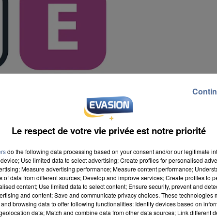
Contin
Le respect de votre vie privée est notre priorité
ers
do the following data processing based on your consent and/or our legitimate int
device; Use limited data to select advertising; Create profiles for personalised adver
vertising; Measure advertising performance; Measure content performance; Unders
ns of data from different sources; Develop and improve services; Create profiles to 
alised content; Use limited data to select content; Ensure security, prevent and detect
ertising and content; Save and communicate privacy choices. These technologies
and browsing data to offer following functionalities: Identify devices based on infor
nsables du projet Eole lors du Salon des Maires d’Île-
eolocation data; Match and combine data from other data sources; Link different de