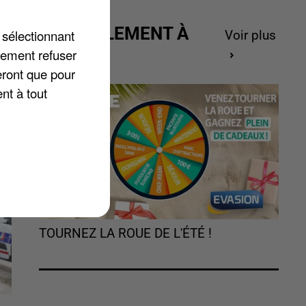
t,
ACTUELLEMENT À
 sélectionnant
Voir plus
GAGNER
lement refuser
eront que pour
nt à tout
TOURNEZ LA ROUE DE L'ÉTÉ !