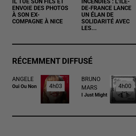
IL TUE SON FILS ET
INCENDIES : L’ÎLE-
ENVOIE DES PHOTOS
DE-FRANCE LANCE
À SON EX-
UN ÉLAN DE
COMPAGNE À NICE
SOLIDARITÉ AVEC
LES...
RÉCEMMENT DIFFUSÉ
ANGELE
BRUNO
4h03
4h03
4h00
4h00
Oui Ou Non
MARS
I Just Might