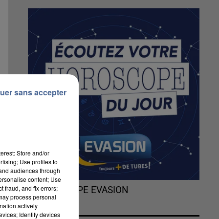
uer sans accepter
erest: Store and/or
tising; Use profiles to
tand audiences through
personalise content; Use
 fraud, and fix errors;
L'HOROSCOPE EVASION
 may process personal
mation actively
vices; Identify devices