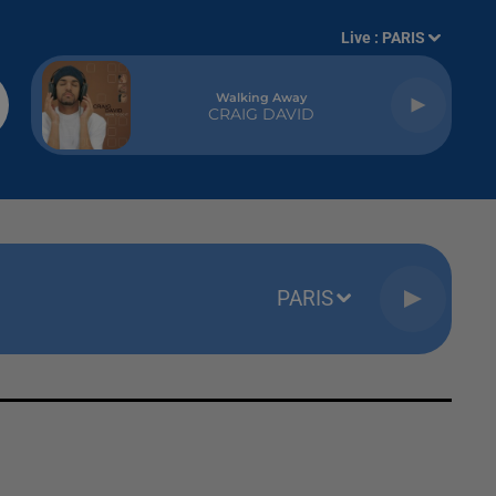
Live :
PARIS
Walking Away
CRAIG DAVID
PARIS