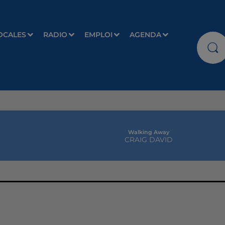
OCALES
RADIO
EMPLOI
AGENDA
Walking Away
CRAIG DAVID