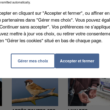
nsmitted automatically.
s à répétition et de milliards d’euros de travaux. le
s-la-Jolie au réseau ferré national sera fait en juille
pter en cliquant sur "Accepter et fermer", ou affiner en
es.
/ou partenaires dans "Gérer mes choix". Vous pouvez éga
"Continuer sans accepter". Vos préférences ne s'appliqu
uvez mettre à jour vos choix, ou retirer votre consenteme
en "Gérer les cookies" situé en bas de chaque page.
Gérer mes choix
Accepter et fermer