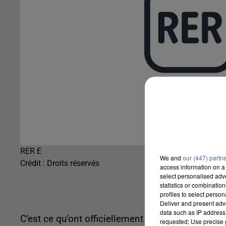
RER E
We and
our (447) partn
Crédit :
Droits réservés
access information on a 
select personalised ad
statistics or combinatio
profiles to select person
Deliver and present adv
data such as IP address 
C’est ce qu’ont officiellement annoncé les respo
requested; Use precise g