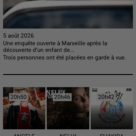
5 août 2026
Une enquête ouverte à Marseille après la
découverte d’un enfant de...
Trois personnes ont été placées en garde à vue.
20h50
20h50
20h46
20h46
20h42
20h42