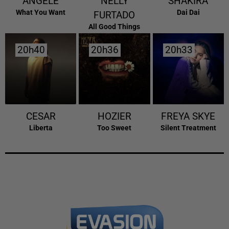
ANGELE
NELLY
SHAKIRA
What You Want
Dai Dai
FURTADO
All Good Things
20h40
20h40
20h36
20h36
20h33
20h33
CESAR
HOZIER
FREYA SKYE
Liberta
Too Sweet
Silent Treatment