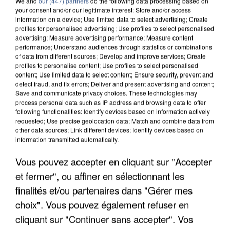
We and
our (447) partners
do the following data processing based on
your consent and/or our legitimate interest: Store and/or access
information on a device; Use limited data to select advertising; Create
profiles for personalised advertising; Use profiles to select personalised
advertising; Measure advertising performance; Measure content
8h00
performance; Understand audiences through statistics or combinations
Un second cadre de la DZ Mafia interpellé en
of data from different sources; Develop and improve services; Create
profiles to personalise content; Use profiles to select personalised
Algérie
content; Use limited data to select content; Ensure security, prevent and
Un cofondateur du réseau avait été interpellé
detect fraud, and fix errors; Deliver and present advertising and content;
quelques jours plus tôt.
Save and communicate privacy choices. These technologies may
process personal data such as IP address and browsing data to offer
following functionalities: Identify devices based on information actively
requested; Use precise geolocation data; Match and combine data from
other data sources; Link different devices; Identify devices based on
information transmitted automatically.
Vous pouvez accepter en cliquant sur "Accepter
et fermer", ou affiner en sélectionnant les
finalités et/ou partenaires dans "Gérer mes
choix". Vous pouvez également refuser en
cliquant sur "Continuer sans accepter". Vos