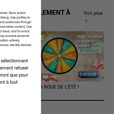
ACTUELLEMENT À
,
erest: Store and/or
Voir plus
tising; Use profiles to
GAGNER
ur
tand audiences through
personalise content; Use
 fraud, and fix errors;
 may process personal
mation actively
vices; Identify devices
 sélectionnant
lement refuser
s
eront que pour
nt à tout
e
TOURNEZ LA ROUE DE L'ÉTÉ !
n