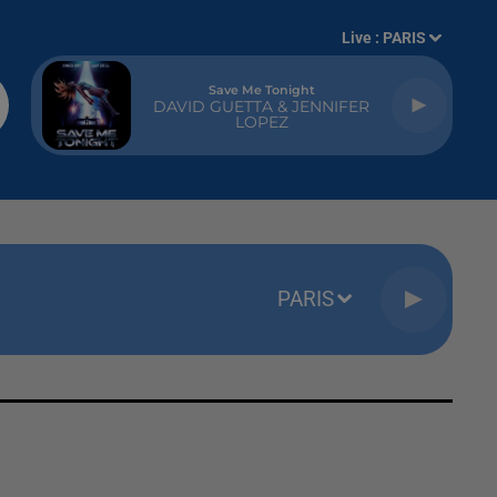
Live :
PARIS
Save Me Tonight
DAVID GUETTA & JENNIFER
LOPEZ
PARIS