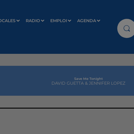
OCALES
RADIO
EMPLOI
AGENDA
Save Me Tonight
DAVID GUETTA & JENNIFER LOPEZ