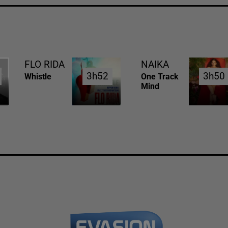
FLO RIDA
NAIKA
3h52
3h52
3h50
3h50
Whistle
One Track
Mind