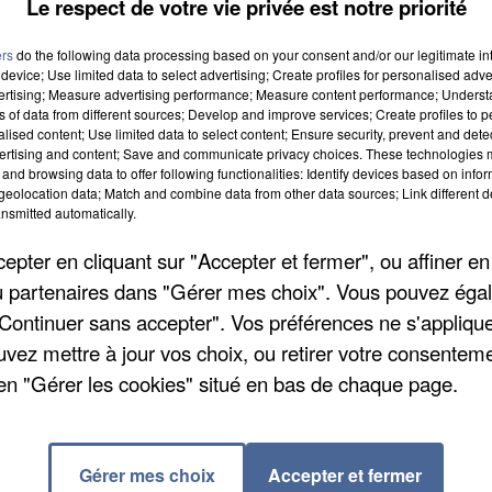
Le respect de votre vie privée est notre priorité
la population officielle d'une commune. Ainsi, l'Etat
n au budget des communes, pour organiser la vie locale
ers
do the following data processing based on your consent and/or our legitimate int
device; Use limited data to select advertising; Create profiles for personalised adver
ipal, le nombre de pharmacies... La ville s'en sert po
vertising; Measure advertising performance; Measure content performance; Unders
 publics, de logements, de transports...
ns of data from different sources; Develop and improve services; Create profiles to 
alised content; Use limited data to select content; Ensure security, prevent and detect
ertising and content; Save and communicate privacy choices. These technologies
and browsing data to offer following functionalities: Identify devices based on infor
l'Insee, qui constitue par ailleurs le répertoire des
eolocation data; Match and combine data from other data sources; Link different de
la population est ainsi recensée chaque année. Deux
nsmitted automatically.
feuille d'habitation et un bulletin individuel par
pter en cliquant sur "Accepter et fermer", ou affiner en
/ou partenaires dans "Gérer mes choix". Vous pouvez éga
censer, par Internet (avec le code et mot de passe remi
"Continuer sans accepter". Vos préférences ne s'appliqu
ar le biais d'un agent recenseur ou encore par
uvez mettre à jour vos choix, ou retirer votre consenteme
la manière la plus simple de se faire recenser, précis
en "Gérer les cookies" situé en bas de chaque page.
laquelle se trouvent les identifiants de connexion au
e le recensement est obligatoire et confidentiel. Aucu
Gérer mes choix
Accepter et fermer