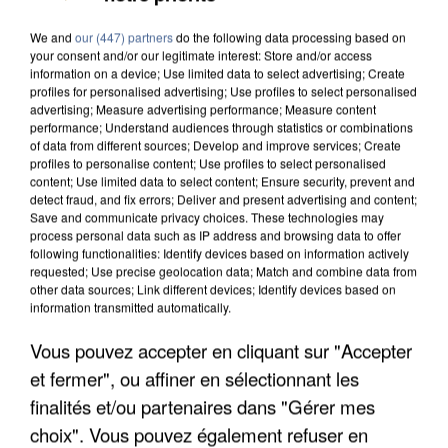
We and
our (447) partners
do the following data processing based on
your consent and/or our legitimate interest: Store and/or access
information on a device; Use limited data to select advertising; Create
profiles for personalised advertising; Use profiles to select personalised
advertising; Measure advertising performance; Measure content
performance; Understand audiences through statistics or combinations
of data from different sources; Develop and improve services; Create
profiles to personalise content; Use profiles to select personalised
content; Use limited data to select content; Ensure security, prevent and
detect fraud, and fix errors; Deliver and present advertising and content;
Save and communicate privacy choices. These technologies may
process personal data such as IP address and browsing data to offer
following functionalities: Identify devices based on information actively
requested; Use precise geolocation data; Match and combine data from
other data sources; Link different devices; Identify devices based on
information transmitted automatically.
L’UN DES FONDATEURS SUPPOSÉS DE LA DZ
MAFIA INTERPELLÉ EN ALGÉRIE
Vous pouvez accepter en cliquant sur "Accepter
et fermer", ou affiner en sélectionnant les
finalités et/ou partenaires dans "Gérer mes
choix". Vous pouvez également refuser en