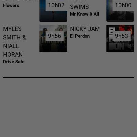
10h02
10h02
10h00
10h00
Flowers
SWIMS
Mr Know It All
MYLES
NICKY JAM
9h56
9h56
9h53
9h53
El Perdon
SMITH &
NIALL
HORAN
Drive Safe