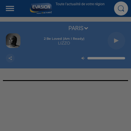
Toute l'actualité de votre région
PARIS
2 Be Loved (am I Ready)
LIZZO