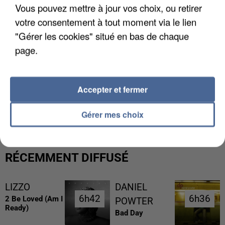
Vous pouvez mettre à jour vos choix, ou retirer
votre consentement à tout moment via le lien
"Gérer les cookies" situé en bas de chaque
page.
Accepter et fermer
L’UN DES FONDATEURS SUPPOSÉS DE LA DZ
MAFIA INTERPELLÉ EN ALGÉRIE
Gérer mes choix
RÉCEMMENT DIFFUSÉ
LIZZO
DANIEL
6h42
6h42
6h36
6h36
2 Be Loved (am I
POWTER
Ready)
Bad Day