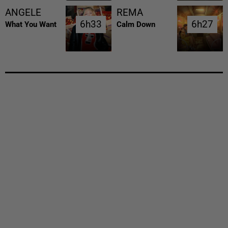
ANGELE
REMA
6h33
6h33
6h27
6h27
What You Want
Calm Down