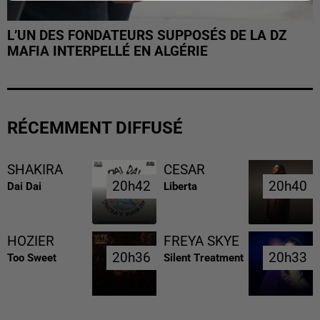
L’UN DES FONDATEURS SUPPOSÉS DE LA DZ
MAFIA INTERPELLÉ EN ALGÉRIE
RÉCEMMENT DIFFUSÉ
SHAKIRA
CESAR
20h42
20h42
20h40
20h40
Dai Dai
Liberta
HOZIER
FREYA SKYE
20h36
20h36
20h33
20h33
Too Sweet
Silent Treatment