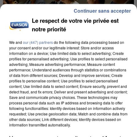
Continuer sans accepter
Le respect de votre vie privée est
notre priorité
We and
our (447) partners
do the following data processing based on
your consent and/or our legitimate interest: Store and/or access
INCENDIES : L’ÎLE-DE-FRANCE LANCE UN ÉLAN
information on a device; Use limited data to select advertising; Create
profiles for personalised advertising; Use profiles to select personalised
DE SOLIDARITÉ AVEC LES...
advertising; Measure advertising performance; Measure content
performance; Understand audiences through statistics or combinations
of data from different sources; Develop and improve services; Create
profiles to personalise content; Use profiles to select personalised
content; Use limited data to select content; Ensure security, prevent and
detect fraud, and fix errors; Deliver and present advertising and content;
Save and communicate privacy choices. These technologies may
process personal data such as IP address and browsing data to offer
following functionalities: Identify devices based on information actively
requested; Use precise geolocation data; Match and combine data from
other data sources; Link different devices; Identify devices based on
information transmitted automatically.