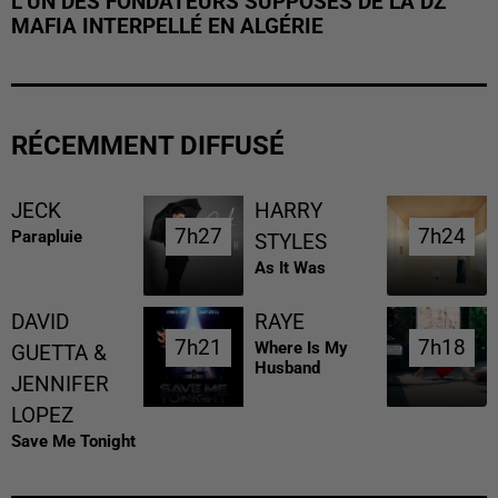
L’UN DES FONDATEURS SUPPOSÉS DE LA DZ
MAFIA INTERPELLÉ EN ALGÉRIE
RÉCEMMENT DIFFUSÉ
JECK
HARRY
7h27
7h27
7h24
7h24
Parapluie
STYLES
As It Was
DAVID
RAYE
7h21
7h21
7h18
7h18
Where Is My
GUETTA &
Husband
JENNIFER
LOPEZ
Save Me Tonight