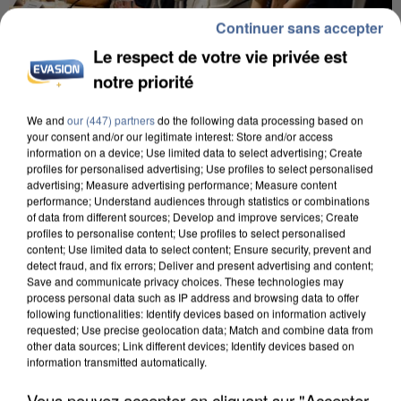
Continuer sans accepter
Le respect de votre vie privée est
notre priorité
INCENDIES : L’ÎLE-DE-FRANCE LANCE UN ÉLAN
We and
our (447) partners
do the following data processing based on
DE SOLIDARITÉ AVEC LES...
your consent and/or our legitimate interest: Store and/or access
information on a device; Use limited data to select advertising; Create
profiles for personalised advertising; Use profiles to select personalised
advertising; Measure advertising performance; Measure content
performance; Understand audiences through statistics or combinations
of data from different sources; Develop and improve services; Create
profiles to personalise content; Use profiles to select personalised
content; Use limited data to select content; Ensure security, prevent and
detect fraud, and fix errors; Deliver and present advertising and content;
Save and communicate privacy choices. These technologies may
process personal data such as IP address and browsing data to offer
following functionalities: Identify devices based on information actively
requested; Use precise geolocation data; Match and combine data from
other data sources; Link different devices; Identify devices based on
information transmitted automatically.
Vous pouvez accepter en cliquant sur "Accepter