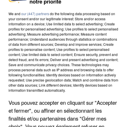
notre priorité
INTERPELLÉ EN ALGÉRIE
We and
our (447) partners
do the following data processing based on
your consent and/or our legitimate interest: Store and/or access
information on a device; Use limited data to select advertising; Create
profiles for personalised advertising; Use profiles to select personalised
advertising; Measure advertising performance; Measure content
performance; Understand audiences through statistics or combinations
of data from different sources; Develop and improve services; Create
profiles to personalise content; Use profiles to select personalised
content; Use limited data to select content; Ensure security, prevent and
detect fraud, and fix errors; Deliver and present advertising and content;
Save and communicate privacy choices. These technologies may
process personal data such as IP address and browsing data to offer
following functionalities: Identify devices based on information actively
requested; Use precise geolocation data; Match and combine data from
other data sources; Link different devices; Identify devices based on
information transmitted automatically.
Vous pouvez accepter en cliquant sur "Accepter
UNE TOURISTE DE L’OISE EMPORTÉE PAR UNE
et fermer", ou affiner en sélectionnant les
COULÉE DE BOUE EN HAUTE-SAVOIE
finalités et/ou partenaires dans "Gérer mes
choix". Vous pouvez également refuser en