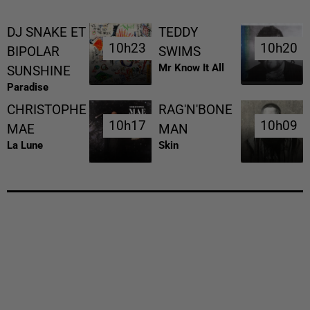
DJ SNAKE ET
TEDDY
10h23
10h23
10h20
10h20
BIPOLAR
SWIMS
Mr Know It All
SUNSHINE
Paradise
CHRISTOPHE
RAG'N'BONE
10h17
10h17
10h09
10h09
MAE
MAN
La Lune
Skin