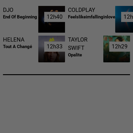
DJO
COLDPLAY
12h40
12h40
12
12
End Of Beginning
Feelslikeimfallinginlove
HELENA
TAYLOR
12h33
12h33
12h29
12h29
Tout A Changé
SWIFT
Opalite