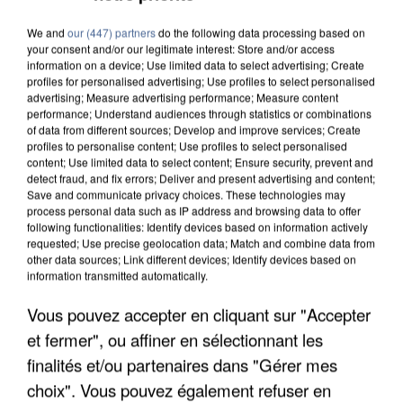
We and
our (447) partners
do the following data processing based on
your consent and/or our legitimate interest: Store and/or access
information on a device; Use limited data to select advertising; Create
profiles for personalised advertising; Use profiles to select personalised
advertising; Measure advertising performance; Measure content
performance; Understand audiences through statistics or combinations
of data from different sources; Develop and improve services; Create
profiles to personalise content; Use profiles to select personalised
content; Use limited data to select content; Ensure security, prevent and
detect fraud, and fix errors; Deliver and present advertising and content;
Save and communicate privacy choices. These technologies may
process personal data such as IP address and browsing data to offer
following functionalities: Identify devices based on information actively
requested; Use precise geolocation data; Match and combine data from
other data sources; Link different devices; Identify devices based on
information transmitted automatically.
Vous pouvez accepter en cliquant sur "Accepter
UN SECOND CADRE DE LA DZ MAFIA
et fermer", ou affiner en sélectionnant les
INTERPELLÉ EN ALGÉRIE
finalités et/ou partenaires dans "Gérer mes
choix". Vous pouvez également refuser en