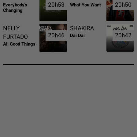
20h53
20h53
20h50
20h50
Everybody's
What You Want
Changing
NELLY
SHAKIRA
20h46
20h46
20h42
20h42
Dai Dai
FURTADO
All Good Things