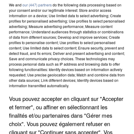
We and
our (447) partners
do the following data processing based on
your consent and/or our legitimate interest: Store and/or access
information on a device; Use limited data to select advertising; Create
profiles for personalised advertising; Use profiles to select personalised
advertising; Measure advertising performance; Measure content
performance; Understand audiences through statistics or combinations
of data from different sources; Develop and improve services; Create
profiles to personalise content; Use profiles to select personalised
content; Use limited data to select content; Ensure security, prevent and
detect fraud, and fix errors; Deliver and present advertising and content;
Save and communicate privacy choices. These technologies may
process personal data such as IP address and browsing data to offer
following functionalities: Identify devices based on information actively
requested; Use precise geolocation data; Match and combine data from
other data sources; Link different devices; Identify devices based on
information transmitted automatically.
APRÈS TOUTES CES CANICULES, LES REFUGES
Vous pouvez accepter en cliquant sur "Accepter
DE FAUNE SAUVAGE SONT...
et fermer", ou affiner en sélectionnant les
finalités et/ou partenaires dans "Gérer mes
choix". Vous pouvez également refuser en
cliquant sur "Continuer sans accepter". Vos