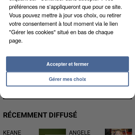
préférences ne s'appliqueront que pour ce site.
Vous pouvez mettre à jour vos choix, ou retirer
votre consentement à tout moment via le lien
"Gérer les cookies" situé en bas de chaque
page.
Accepter et fermer
L’UN DES FONDATEURS SUPPOSÉS DE LA DZ
Gérer mes choix
MAFIA INTERPELLÉ EN ALGÉRIE
RÉCEMMENT DIFFUSÉ
KEANE
ANGELE