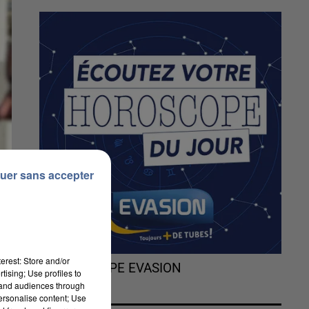
uer sans accepter
erest: Store and/or
L'HOROSCOPE EVASION
tising; Use profiles to
tand audiences through
personalise content; Use