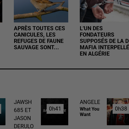
APRÈS TOUTES CES
L’UN DES
CANICULES, LES
FONDATEURS
REFUGES DE FAUNE
SUPPOSÉS DE LA D
SAUVAGE SONT...
MAFIA INTERPELL
EN ALGÉRIE
JAWSH
ANGELE
0h41
0h41
0h38
0h38
What You
685 ET
Want
JASON
DERULO