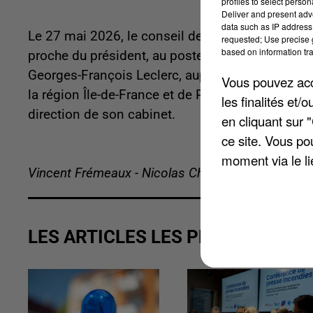
profiles to select person
Deliver and present adv
data such as IP address 
Le 27 mai 2026, le conseil des ministres a acté
requested; Use precise g
based on information tra
proche du président, au poste de préfet des Yve
Georges-François Leclerc, auparavant directeur
Vous pouvez acce
la région Île-de-France et de Paris. Également t
les finalités et
direction de son cabinet.
en cliquant sur 
ce site. Vous po
moment via le li
Vincent Frémeaux - Nicolas Chacun
LES ARTICLES LES PLUS VUS