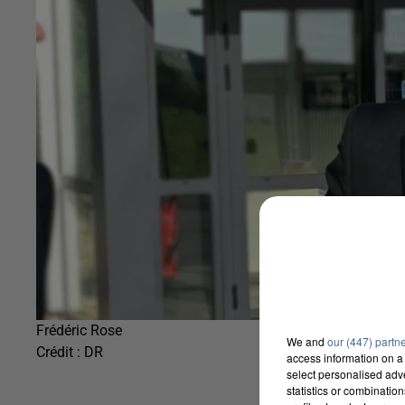
Frédéric Rose
We and
our (447) partn
Crédit :
DR
access information on a 
select personalised ad
statistics or combinatio