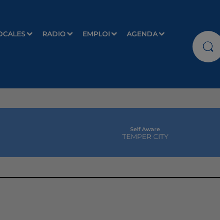
OCALES
RADIO
EMPLOI
AGENDA
Self Aware
TEMPER CITY