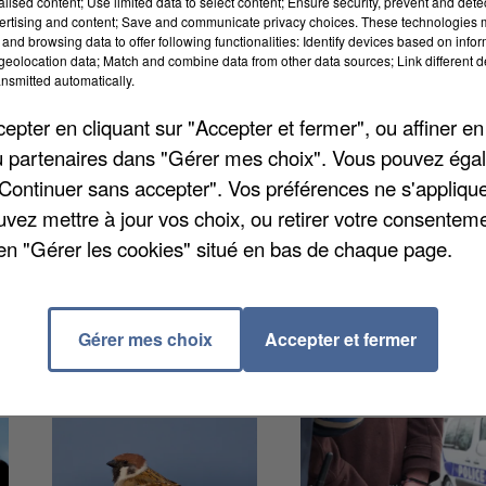
alised content; Use limited data to select content; Ensure security, prevent and detect
ertising and content; Save and communicate privacy choices. These technologies
and browsing data to offer following functionalities: Identify devices based on infor
 le remplacement de Frédéric Rose par Brice Blondel,
eolocation data; Match and combine data from other data sources; Link different de
nsmitted automatically.
lines. Ce même conseil actait aussi la nomination de
 de cabinet d’Emmanuel Macron, au poste de préfet d
pter en cliquant sur "Accepter et fermer", ou affiner en
rès proche du président, Frédéric Rose prend la
/ou partenaires dans "Gérer mes choix". Vous pouvez éga
"Continuer sans accepter". Vos préférences ne s'appliqu
uvez mettre à jour vos choix, ou retirer votre consenteme
en "Gérer les cookies" situé en bas de chaque page.
Gérer mes choix
Accepter et fermer