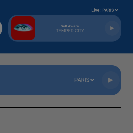
Live :
PARIS
Self Aware
TEMPER CITY
PARIS