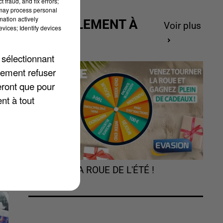
 fraud, and fix errors;
 may process personal
mation actively
ACTUELLEMENT À
Voir plus
vices; Identify devices
GAGNER
e
 sélectionnant
lement refuser
eront que pour
nt à tout
TOURNEZ LA ROUE DE L'ÉTÉ !