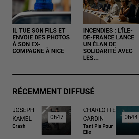
IL TUE SON FILS ET
INCENDIES : L’ÎLE-
ENVOIE DES PHOTOS
DE-FRANCE LANCE
À SON EX-
UN ÉLAN DE
COMPAGNE À NICE
SOLIDARITÉ AVEC
LES...
RÉCEMMENT DIFFUSÉ
JOSEPH
CHARLOTTE
0h47
0h47
0h44
0h44
KAMEL
CARDIN
Crash
Tant Pis Pour
Elle