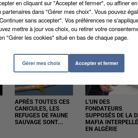
pter en cliquant sur "Accepter et fermer", ou affiner en
ôle Famille compte 250 agents.
/ou partenaires dans "Gérer mes choix". Vous pouvez éga
"Continuer sans accepter". Vos préférences ne s'appliqu
uvez mettre à jour vos choix, ou retirer votre consenteme
en "Gérer les cookies" situé en bas de chaque page.
Gérer mes choix
Accepter et fermer
APRÈS TOUTES CES
L’UN DES
CANICULES, LES
FONDATEURS
REFUGES DE FAUNE
SUPPOSÉS DE LA D
SAUVAGE SONT...
MAFIA INTERPELL
EN ALGÉRIE