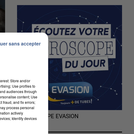
uer sans accepter
erest: Store and/or
tising; Use profiles to
tand audiences through
personalise content; Use
 fraud, and fix errors;
 may process personal
mation actively
L'HOROSCOPE EVASION
vices; Identify devices
r