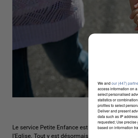
We and
our (447) partn
access information on a 
select personalised ad
statistics or combinatio
profiles to select person
Deliver and present adv
data such as IP address 
requested; Use precise g
Le service Petite Enfance est le dernier à avoir r
based on information tra
l'Eglise. Tout y est désormais centralisé pour pe