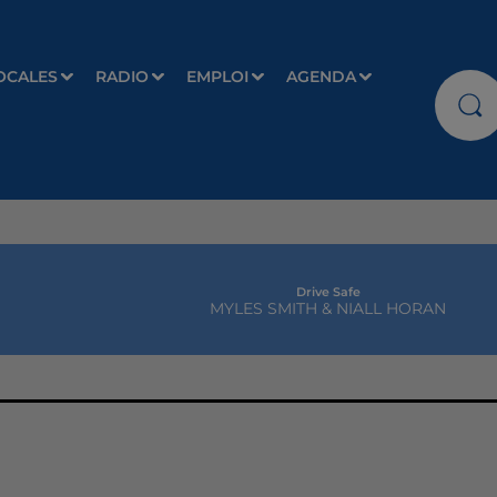
OCALES
RADIO
EMPLOI
AGENDA
Drive Safe
MYLES SMITH & NIALL HORAN