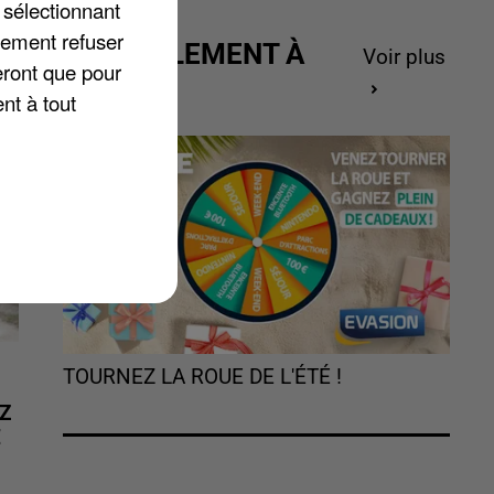
 sélectionnant
lement refuser
ACTUELLEMENT À
Voir plus
eront que pour
GAGNER
nt à tout
TOURNEZ LA ROUE DE L'ÉTÉ !
Z
É