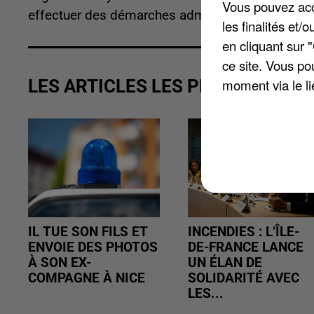
Vous pouvez acce
effectuer des démarches administratives. Ce P
les finalités et
en cliquant sur 
ce site. Vous po
moment via le li
LES ARTICLES LES PLUS VUS
IL TUE SON FILS ET
INCENDIES : L’ÎLE-
ENVOIE DES PHOTOS
DE-FRANCE LANCE
À SON EX-
UN ÉLAN DE
COMPAGNE À NICE
SOLIDARITÉ AVEC
LES...