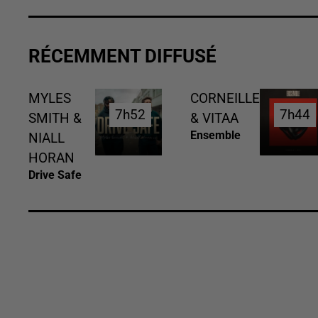
RÉCEMMENT DIFFUSÉ
MYLES
CORNEILLE
7h52
7h52
7h44
7h44
SMITH &
& VITAA
Ensemble
NIALL
HORAN
Drive Safe