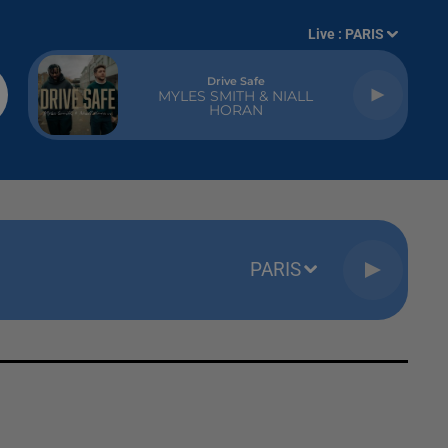
Live :
PARIS
Drive Safe
MYLES SMITH & NIALL
HORAN
PARIS