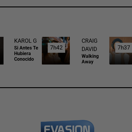
KAROL G
CRAIG
7h42
7h42
7h37
7h37
Si Antes Te
DAVID
Hubiera
Walking
Conocido
Away