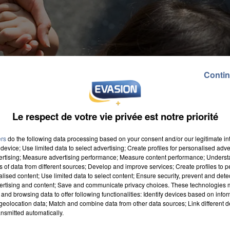
Contin
Le respect de votre vie privée est notre priorité
ers
do the following data processing based on your consent and/or our legitimate int
device; Use limited data to select advertising; Create profiles for personalised adver
vertising; Measure advertising performance; Measure content performance; Unders
ns of data from different sources; Develop and improve services; Create profiles to 
alised content; Use limited data to select content; Ensure security, prevent and detect
ertising and content; Save and communicate privacy choices. These technologies
and browsing data to offer following functionalities: Identify devices based on infor
eolocation data; Match and combine data from other data sources; Link different de
ejoint les nouveaux locaux installés sur la place de
nsmitted automatically.
rmettre de ne pas avoir à courir à droite, à gauche pou