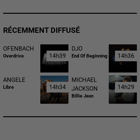
RÉCEMMENT DIFFUSÉ
OFENBACH
DJO
14h39
14h39
14h36
14h36
Overdrive
End Of Beginning
ANGELE
MICHAEL
14h34
14h34
14h29
14h29
Libre
JACKSON
Billie Jean