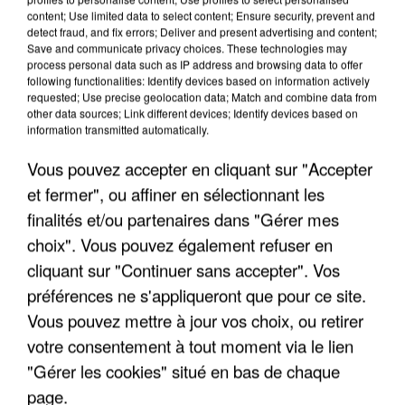
content; Use limited data to select content; Ensure security, prevent and
detect fraud, and fix errors; Deliver and present advertising and content;
Save and communicate privacy choices. These technologies may
process personal data such as IP address and browsing data to offer
following functionalities: Identify devices based on information actively
requested; Use precise geolocation data; Match and combine data from
UNE TOURISTE DE L’OISE EMPORTÉE PAR UNE
other data sources; Link different devices; Identify devices based on
COULÉE DE BOUE EN HAUTE-SAVOIE
information transmitted automatically.
Vous pouvez accepter en cliquant sur "Accepter
et fermer", ou affiner en sélectionnant les
finalités et/ou partenaires dans "Gérer mes
choix". Vous pouvez également refuser en
cliquant sur "Continuer sans accepter". Vos
préférences ne s'appliqueront que pour ce site.
Vous pouvez mettre à jour vos choix, ou retirer
votre consentement à tout moment via le lien
"Gérer les cookies" situé en bas de chaque
page.