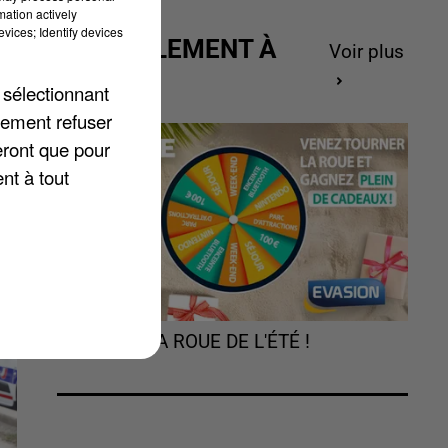
mation actively
vices; Identify devices
ACTUELLEMENT À
Voir plus
GAGNER
 sélectionnant
lement refuser
eront que pour
nt à tout
TOURNEZ LA ROUE DE L'ÉTÉ !