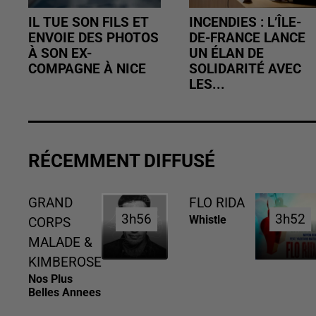
IL TUE SON FILS ET
INCENDIES : L’ÎLE-
ENVOIE DES PHOTOS
DE-FRANCE LANCE
À SON EX-
UN ÉLAN DE
COMPAGNE À NICE
SOLIDARITÉ AVEC
LES...
RÉCEMMENT DIFFUSÉ
GRAND
FLO RIDA
3h56
3h56
3h52
3h52
Whistle
CORPS
MALADE &
KIMBEROSE
Nos Plus
Belles Annees