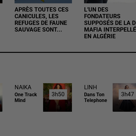
APRÈS TOUTES CES
L’UN DES
CANICULES, LES
FONDATEURS
REFUGES DE FAUNE
SUPPOSÉS DE LA D
SAUVAGE SONT...
MAFIA INTERPELL
EN ALGÉRIE
NAIKA
LINH
3h50
3h50
3h47
3h47
One Track
Dans Ton
Mind
Telephone