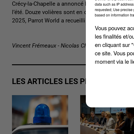
Crécy-la-Chapelle a annoncé l’ouverture d’un sa
data such as IP address 
requested; Use precise g
l’été. Douze volières sont en construction pour 
based on information tra
2025, Parrot World a recueilli 15 perroquets sai
Vous pouvez acce
les finalités et
en cliquant sur 
Vincent Frémeaux - Nicolas Chacun
ce site. Vous po
moment via le li
LES ARTICLES LES PLUS VUS