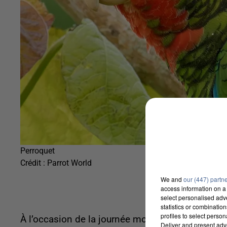
Perroquet
Crédit :
Parrot World
We and
our (447) partn
access information on a 
select personalised ad
statistics or combinatio
profiles to select person
À l’occasion de la journée mondiale du perroqu
Deliver and present adv