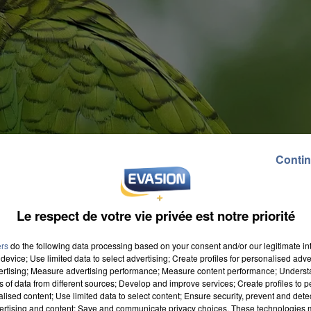
Contin
Le respect de votre vie privée est notre priorité
ers
do the following data processing based on your consent and/or our legitimate int
device; Use limited data to select advertising; Create profiles for personalised adver
vertising; Measure advertising performance; Measure content performance; Unders
ns of data from different sources; Develop and improve services; Create profiles to 
alised content; Use limited data to select content; Ensure security, prevent and detect
et ce dimanche 31 mai 2026, le parc Parrot World de
ertising and content; Save and communicate privacy choices. These technologies