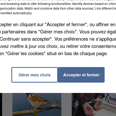
nctuaire pour les oiseaux abandonnés ou saisis avant
and browsing data to offer following functionalities: Identify devices based on infor
eolocation data; Match and combine data from other data sources; Link different de
accueillir de nouveaux oiseaux. Depuis fin novembre
nsmitted automatically.
sis par l’OFB ou les douanes.
pter en cliquant sur "Accepter et fermer", ou affiner en
/ou partenaires dans "Gérer mes choix". Vous pouvez éga
"Continuer sans accepter". Vos préférences ne s'appliqu
uvez mettre à jour vos choix, ou retirer votre consenteme
en "Gérer les cookies" situé en bas de chaque page.
Gérer mes choix
Accepter et fermer