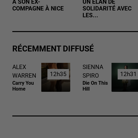
À SON EX-
UN ÉLAN DE
COMPAGNE À NICE
SOLIDARITÉ AVEC
LES...
RÉCEMMENT DIFFUSÉ
ALEX
SIENNA
12h35
12h35
12h31
12h31
WARREN
SPIRO
Carry You
Die On This
Home
Hill