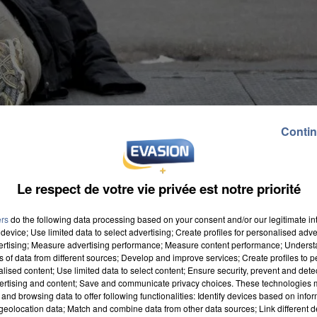
Contin
Le respect de votre vie privée est notre priorité
ers
do the following data processing based on your consent and/or our legitimate int
device; Use limited data to select advertising; Create profiles for personalised adver
vertising; Measure advertising performance; Measure content performance; Unders
ns of data from different sources; Develop and improve services; Create profiles to 
alised content; Use limited data to select content; Ensure security, prevent and detect
ertising and content; Save and communicate privacy choices. These technologies
and browsing data to offer following functionalities: Identify devices based on infor
Seine-et-Marne, les moyens sont déployés pour accueill
eolocation data; Match and combine data from other data sources; Link different de