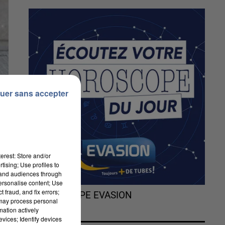
uer sans accepter
erest: Store and/or
tising; Use profiles to
tand audiences through
personalise content; Use
 fraud, and fix errors;
L'HOROSCOPE EVASION
 may process personal
mation actively
ir
vices; Identify devices