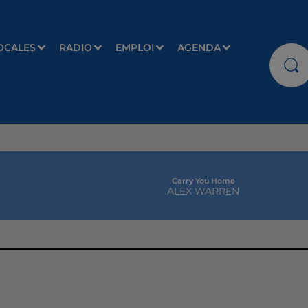
OCALES
RADIO
EMPLOI
AGENDA
Carry You Home
ALEX WARREN