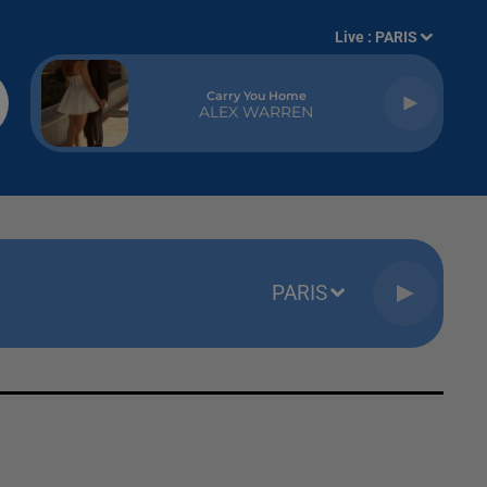
Live :
PARIS
Carry You Home
ALEX WARREN
PARIS