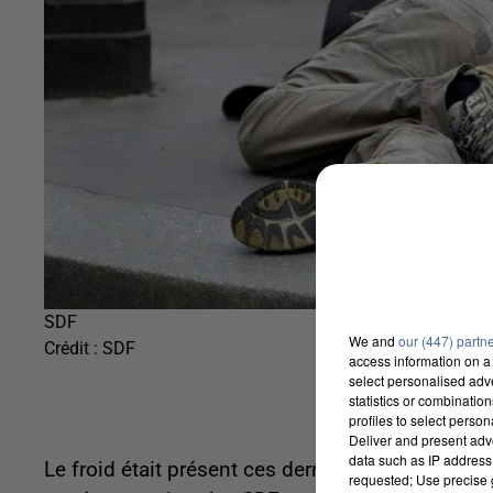
SDF
We and
our (447) partn
Crédit :
SDF
access information on a 
select personalised ad
statistics or combinatio
profiles to select person
Deliver and present adv
data such as IP address 
Le froid était présent ces derniers jours et en 
requested; Use precise g