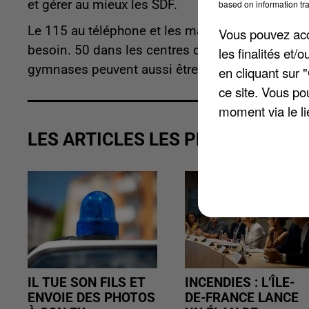
et gérer au mieux les SDF.
based on information tra
Le 115 au téléphone et les maraudes, pour comm
Vous pouvez acce
besoin. 50 dans les centres d'hébergement et hô
les finalités et
gymnases peuvent aussi être réquisitionnés : là
en cliquant sur 
ce site. Vous po
moment via le li
LES ARTICLES LES PLUS VUS
IL TUE SON FILS ET
INCENDIES : L’ÎLE-
ENVOIE DES PHOTOS
DE-FRANCE LANCE