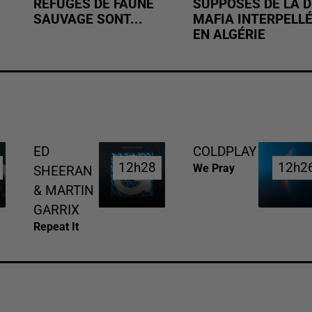
REFUGES DE FAUNE
SUPPOSÉS DE LA D
SAUVAGE SONT...
MAFIA INTERPELL
EN ALGÉRIE
ED
COLDPLAY
12h28
12h28
12h2
12h2
We Pray
SHEERAN
& MARTIN
GARRIX
Repeat It