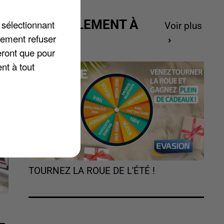
ACTUELLEMENT À
 sélectionnant
Voir plus
GAGNER
lement refuser
eront que pour
nt à tout
TOURNEZ LA ROUE DE L'ÉTÉ !