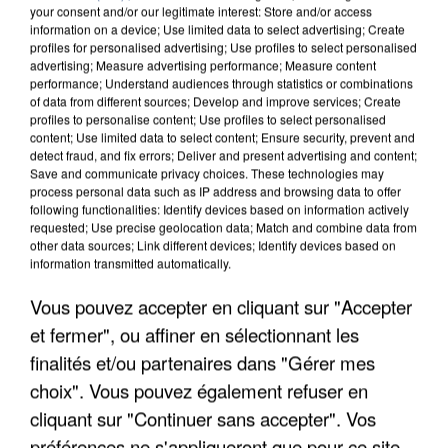
your consent and/or our legitimate interest: Store and/or access
information on a device; Use limited data to select advertising; Create
profiles for personalised advertising; Use profiles to select personalised
advertising; Measure advertising performance; Measure content
performance; Understand audiences through statistics or combinations
of data from different sources; Develop and improve services; Create
profiles to personalise content; Use profiles to select personalised
content; Use limited data to select content; Ensure security, prevent and
detect fraud, and fix errors; Deliver and present advertising and content;
Save and communicate privacy choices. These technologies may
process personal data such as IP address and browsing data to offer
following functionalities: Identify devices based on information actively
requested; Use precise geolocation data; Match and combine data from
other data sources; Link different devices; Identify devices based on
information transmitted automatically.
UNE TOURISTE DE L’OISE EMPORTÉE PAR UNE
COULÉE DE BOUE EN HAUTE-SAVOIE
Vous pouvez accepter en cliquant sur "Accepter
et fermer", ou affiner en sélectionnant les
finalités et/ou partenaires dans "Gérer mes
choix". Vous pouvez également refuser en
cliquant sur "Continuer sans accepter". Vos
préférences ne s'appliqueront que pour ce site.