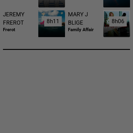
JEREMY
MARY J
8h11
8h11
8h06
8h06
FREROT
BLIGE
Frerot
Family Affair