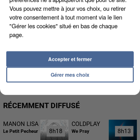
Vous pouvez mettre à jour vos choix, ou retirer
votre consentement à tout moment via le lien
"Gérer les cookies" situé en bas de chaque
page.
Accepter et fermer
LES DONNÉES DE 300 000 CLIENTS DÉROBÉES À
INTERMARCHÉ APRÈS UNE...
Gérer mes choix
RÉCEMMENT DIFFUSÉ
MANON LISA
COLDPLAY
8h18
8h18
8h13
8h13
Le Petit Pecheur
We Pray