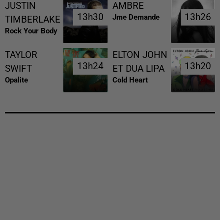
JUSTIN
AMBRE
13h30
13h30
13h26
13h26
Jme Demande
TIMBERLAKE
Rock Your Body
TAYLOR
ELTON JOHN
13h24
13h24
13h20
13h20
SWIFT
ET DUA LIPA
Opalite
Cold Heart