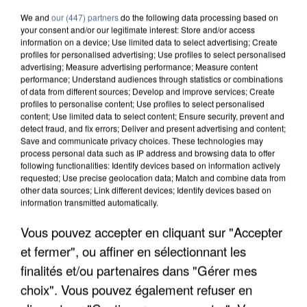
We and
our (447) partners
do the following data processing based on
your consent and/or our legitimate interest: Store and/or access
information on a device; Use limited data to select advertising; Create
profiles for personalised advertising; Use profiles to select personalised
advertising; Measure advertising performance; Measure content
performance; Understand audiences through statistics or combinations
of data from different sources; Develop and improve services; Create
profiles to personalise content; Use profiles to select personalised
content; Use limited data to select content; Ensure security, prevent and
detect fraud, and fix errors; Deliver and present advertising and content;
Save and communicate privacy choices. These technologies may
process personal data such as IP address and browsing data to offer
following functionalities: Identify devices based on information actively
requested; Use precise geolocation data; Match and combine data from
other data sources; Link different devices; Identify devices based on
information transmitted automatically.
UNE TOURISTE DE L’OISE EMPORTÉE PAR UNE
Vous pouvez accepter en cliquant sur "Accepter
COULÉE DE BOUE EN HAUTE-SAVOIE
et fermer", ou affiner en sélectionnant les
finalités et/ou partenaires dans "Gérer mes
choix". Vous pouvez également refuser en