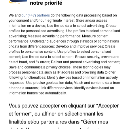
APRÈS TOUTES CES CANICULES, LES REFUGES
notre priorité
DE FAUNE SAUVAGE SONT...
We and
our (447) partners
do the following data processing based on
your consent and/or our legitimate interest: Store and/or access
information on a device; Use limited data to select advertising; Create
profiles for personalised advertising; Use profiles to select personalised
advertising; Measure advertising performance; Measure content
performance; Understand audiences through statistics or combinations
of data from different sources; Develop and improve services; Create
profiles to personalise content; Use profiles to select personalised
content; Use limited data to select content; Ensure security, prevent and
detect fraud, and fix errors; Deliver and present advertising and content;
Save and communicate privacy choices. These technologies may
process personal data such as IP address and browsing data to offer
following functionalities: Identify devices based on information actively
requested; Use precise geolocation data; Match and combine data from
other data sources; Link different devices; Identify devices based on
information transmitted automatically.
Vous pouvez accepter en cliquant sur "Accepter
L’UN DES FONDATEURS SUPPOSÉS DE LA DZ
et fermer", ou affiner en sélectionnant les
MAFIA INTERPELLÉ EN ALGÉRIE
finalités et/ou partenaires dans "Gérer mes