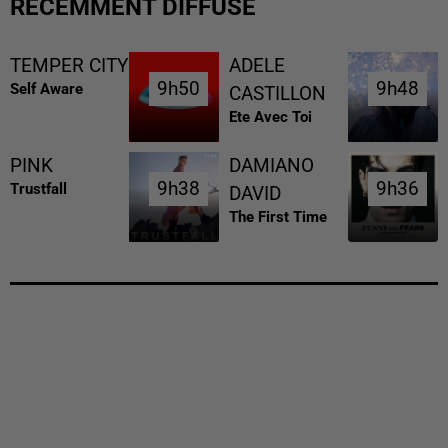
RÉCEMMENT DIFFUSÉ
TEMPER CITY
ADELE
9h50
9h50
9h48
9h48
Self Aware
CASTILLON
Ete Avec Toi
PINK
DAMIANO
9h38
9h38
9h36
9h36
Trustfall
DAVID
The First Time