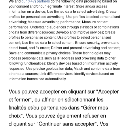
We and
our (447) partners
do the following data processing based on
your consent and/or our legitimate interest: Store and/or access
information on a device; Use limited data to select advertising; Create
profiles for personalised advertising; Use profiles to select personalised
advertising; Measure advertising performance; Measure content
performance; Understand audiences through statistics or combinations
of data from different sources; Develop and improve services; Create
profiles to personalise content; Use profiles to select personalised
content; Use limited data to select content; Ensure security, prevent and
detect fraud, and fix errors; Deliver and present advertising and content;
Save and communicate privacy choices. These technologies may
process personal data such as IP address and browsing data to offer
following functionalities: Identify devices based on information actively
requested; Use precise geolocation data; Match and combine data from
other data sources; Link different devices; Identify devices based on
information transmitted automatically.
APRÈS TOUTES CES CANICULES, LES REFUGES
DE FAUNE SAUVAGE SONT...
Vous pouvez accepter en cliquant sur "Accepter
et fermer", ou affiner en sélectionnant les
finalités et/ou partenaires dans "Gérer mes
choix". Vous pouvez également refuser en
cliquant sur "Continuer sans accepter". Vos