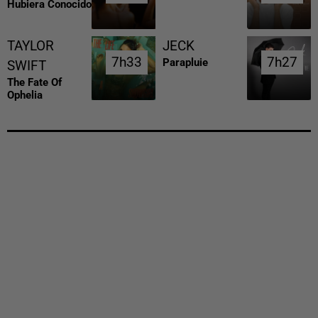
Hubiera Conocido
TAYLOR
JECK
7h33
7h33
7h27
7h27
Parapluie
SWIFT
The Fate Of
Ophelia