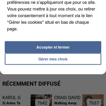
préférences ne s'appliqueront que pour ce site.
Vous pouvez mettre à jour vos choix, ou retirer
votre consentement à tout moment via le lien
"Gérer les cookies" situé en bas de chaque
page.
Accepter et fermer
L’UN DES FONDATEURS SUPPOSÉS DE LA DZ
MAFIA INTERPELLÉ EN ALGÉRIE
Gérer mes choix
RÉCEMMENT DIFFUSÉ
KAROL G
CRAIG DAVID
7h42
7h42
7h37
7h37
Si Antes Te
Walking Away