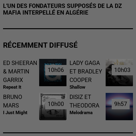
L’UN DES FONDATEURS SUPPOSÉS DE LA DZ
MAFIA INTERPELLÉ EN ALGÉRIE
RÉCEMMENT DIFFUSÉ
ED SHEERAN
LADY GAGA
10h06
10h06
10h03
10h03
& MARTIN
ET BRADLEY
GARRIX
COOPER
Repeat It
Shallow
BRUNO
DISIZ ET
10h00
10h00
9h57
9h57
MARS
THEODORA
I Just Might
Melodrama