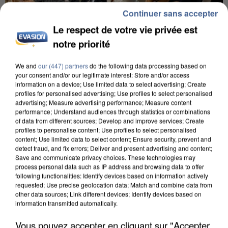
Continuer sans accepter
Le respect de votre vie privée est
notre priorité
We and
our (447) partners
do the following data processing based on
INCENDIES : L’ÎLE-DE-FRANCE LANCE UN ÉLAN
your consent and/or our legitimate interest: Store and/or access
information on a device; Use limited data to select advertising; Create
DE SOLIDARITÉ AVEC LES...
profiles for personalised advertising; Use profiles to select personalised
advertising; Measure advertising performance; Measure content
performance; Understand audiences through statistics or combinations
of data from different sources; Develop and improve services; Create
profiles to personalise content; Use profiles to select personalised
content; Use limited data to select content; Ensure security, prevent and
detect fraud, and fix errors; Deliver and present advertising and content;
Save and communicate privacy choices. These technologies may
process personal data such as IP address and browsing data to offer
following functionalities: Identify devices based on information actively
requested; Use precise geolocation data; Match and combine data from
other data sources; Link different devices; Identify devices based on
information transmitted automatically.
Vous pouvez accepter en cliquant sur "Accepter