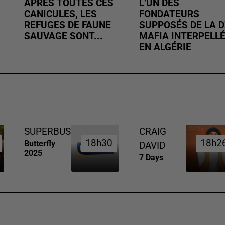
APRÈS TOUTES CES
L’UN DES
CANICULES, LES
FONDATEURS
REFUGES DE FAUNE
SUPPOSÉS DE LA D
SAUVAGE SONT...
MAFIA INTERPELL
EN ALGÉRIE
SUPERBUS
CRAIG
18h30
18h30
18h2
18h2
Butterfly
DAVID
2025
7 Days