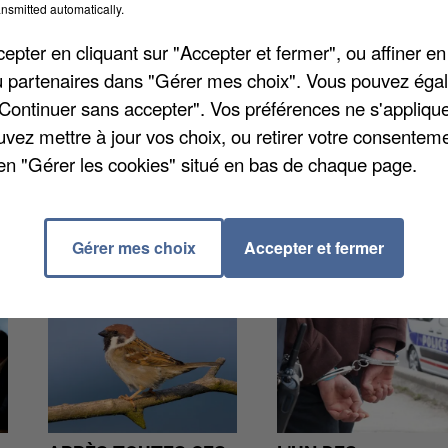
nsmitted automatically.
es pour une visite au Groupement de gendarmerie
entera à l’Hôtel de police de Saint-Quentin-en-Yvelin
pter en cliquant sur "Accepter et fermer", ou affiner en
ndie et de secours de Montigny-le-Bretonneux à 19h35.
/ou partenaires dans "Gérer mes choix". Vous pouvez éga
"Continuer sans accepter". Vos préférences ne s'appliqu
uvez mettre à jour vos choix, ou retirer votre consenteme
en "Gérer les cookies" situé en bas de chaque page.
Gérer mes choix
Accepter et fermer