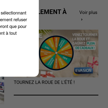
es
ACTUELLEMENT À
 sélectionnant
Voir plus
GAGNER
lement refuser
eront que pour
nt à tout
TOURNEZ LA ROUE DE L'ÉTÉ !