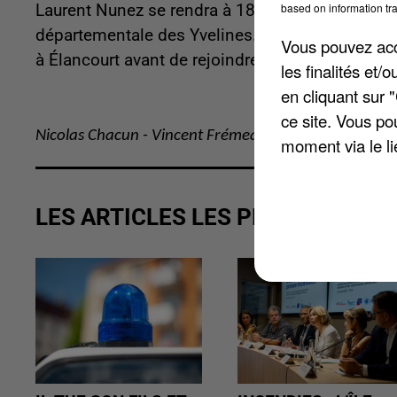
based on information tra
Laurent Nunez se rendra à 18 heures à Versaill
départementale des Yvelines. À 18h55, il se prés
Vous pouvez acce
à Élancourt avant de rejoindre le Centre d’ince
les finalités et
en cliquant sur 
ce site. Vous po
Nicolas Chacun - Vincent Frémeaux
moment via le li
LES ARTICLES LES PLUS VUS