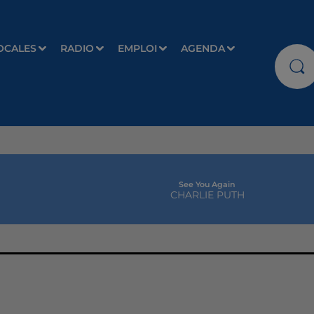
OCALES
RADIO
EMPLOI
AGENDA
See You Again
CHARLIE PUTH