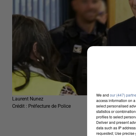
We and
our (447) partn
Laurent Nunez
access information on a 
Crédit :
Préfecture de Police
select personalised ad
statistics or combinatio
profiles to select person
Deliver and present adv
data such as IP address 
requested; Use precise g