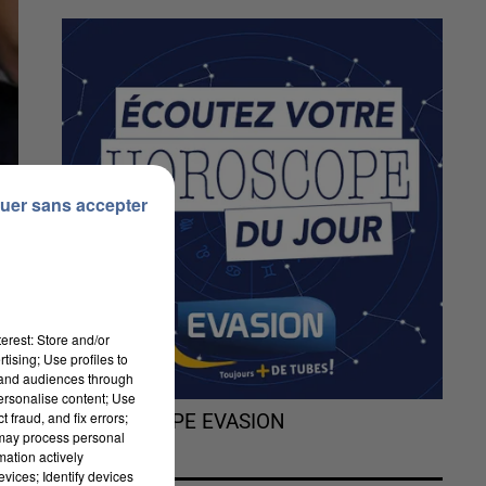
uer sans accepter
erest: Store and/or
tising; Use profiles to
tand audiences through
personalise content; Use
 fraud, and fix errors;
L'HOROSCOPE EVASION
 may process personal
mation actively
vices; Identify devices