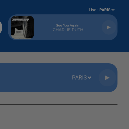
Live :
PARIS
See You Again
CHARLIE PUTH
PARIS