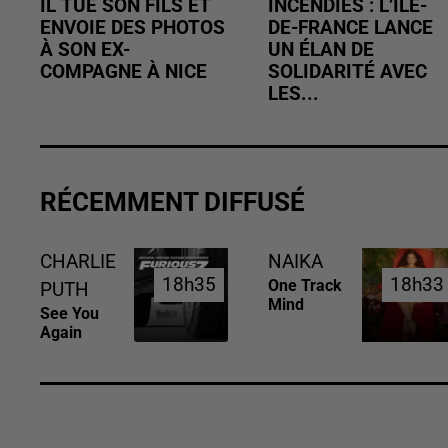
IL TUE SON FILS ET
INCENDIES : L’ÎLE-
ENVOIE DES PHOTOS
DE-FRANCE LANCE
À SON EX-
UN ÉLAN DE
COMPAGNE À NICE
SOLIDARITÉ AVEC
LES...
RÉCEMMENT DIFFUSÉ
CHARLIE
NAIKA
18h35
18h35
18h33
18h33
One Track
PUTH
Mind
See You
Again