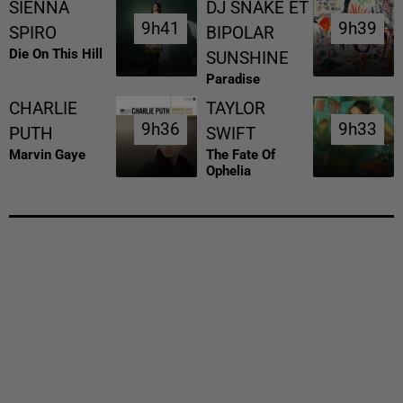
SIENNA
DJ SNAKE ET
9h41
9h41
9h39
9h39
SPIRO
BIPOLAR
Die On This Hill
SUNSHINE
Paradise
CHARLIE
TAYLOR
9h36
9h36
9h33
9h33
PUTH
SWIFT
Marvin Gaye
The Fate Of
Ophelia