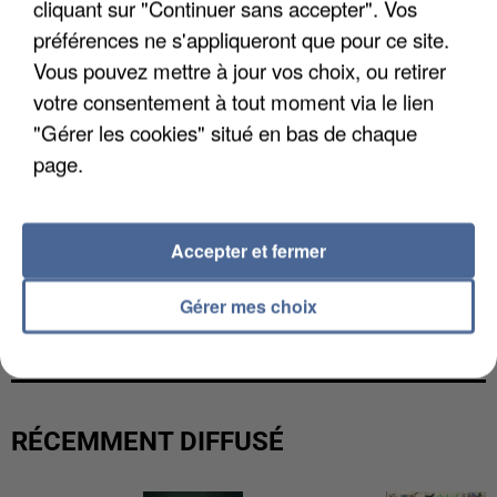
cliquant sur "Continuer sans accepter". Vos
préférences ne s'appliqueront que pour ce site.
Vous pouvez mettre à jour vos choix, ou retirer
votre consentement à tout moment via le lien
"Gérer les cookies" situé en bas de chaque
page.
Accepter et fermer
L’UN DES FONDATEURS SUPPOSÉS DE LA DZ
Gérer mes choix
MAFIA INTERPELLÉ EN ALGÉRIE
RÉCEMMENT DIFFUSÉ