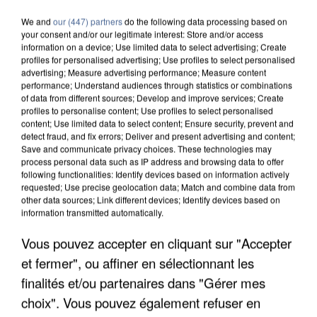
We and
our (447) partners
do the following data processing based on
your consent and/or our legitimate interest: Store and/or access
information on a device; Use limited data to select advertising; Create
profiles for personalised advertising; Use profiles to select personalised
advertising; Measure advertising performance; Measure content
performance; Understand audiences through statistics or combinations
of data from different sources; Develop and improve services; Create
profiles to personalise content; Use profiles to select personalised
content; Use limited data to select content; Ensure security, prevent and
detect fraud, and fix errors; Deliver and present advertising and content;
Save and communicate privacy choices. These technologies may
process personal data such as IP address and browsing data to offer
following functionalities: Identify devices based on information actively
requested; Use precise geolocation data; Match and combine data from
other data sources; Link different devices; Identify devices based on
information transmitted automatically.
APRÈS TOUTES CES CANICULES, LES REFUGES
Vous pouvez accepter en cliquant sur "Accepter
DE FAUNE SAUVAGE SONT...
et fermer", ou affiner en sélectionnant les
finalités et/ou partenaires dans "Gérer mes
choix". Vous pouvez également refuser en