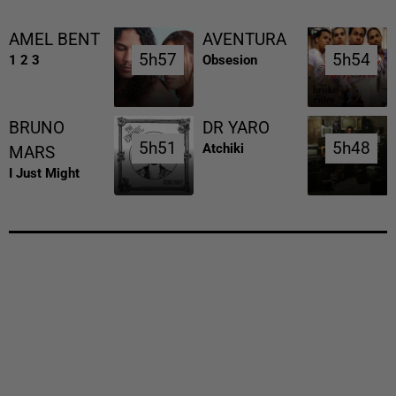
AMEL BENT
AVENTURA
5h57
5h57
5h54
5h54
1 2 3
Obsesion
BRUNO
DR YARO
5h51
5h51
5h48
5h48
Atchiki
MARS
I Just Might