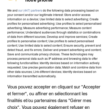
MAFIA INTERPELLÉ EN ALGÉRIE
We and
our (447) partners
do the following data processing based on
your consent and/or our legitimate interest: Store and/or access
information on a device; Use limited data to select advertising; Create
profiles for personalised advertising; Use profiles to select personalised
advertising; Measure advertising performance; Measure content
performance; Understand audiences through statistics or combinations
of data from different sources; Develop and improve services; Create
profiles to personalise content; Use profiles to select personalised
content; Use limited data to select content; Ensure security, prevent and
detect fraud, and fix errors; Deliver and present advertising and content;
Save and communicate privacy choices. These technologies may
process personal data such as IP address and browsing data to offer
following functionalities: Identify devices based on information actively
requested; Use precise geolocation data; Match and combine data from
other data sources; Link different devices; Identify devices based on
information transmitted automatically.
Vous pouvez accepter en cliquant sur "Accepter
UN SECOND CADRE DE LA DZ MAFIA
et fermer", ou affiner en sélectionnant les
INTERPELLÉ EN ALGÉRIE
finalités et/ou partenaires dans "Gérer mes
choix". Vous pouvez également refuser en