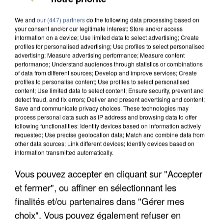
We and
our (447) partners
do the following data processing based on
your consent and/or our legitimate interest: Store and/or access
information on a device; Use limited data to select advertising; Create
profiles for personalised advertising; Use profiles to select personalised
advertising; Measure advertising performance; Measure content
performance; Understand audiences through statistics or combinations
of data from different sources; Develop and improve services; Create
profiles to personalise content; Use profiles to select personalised
content; Use limited data to select content; Ensure security, prevent and
detect fraud, and fix errors; Deliver and present advertising and content;
Save and communicate privacy choices. These technologies may
process personal data such as IP address and browsing data to offer
following functionalities: Identify devices based on information actively
requested; Use precise geolocation data; Match and combine data from
other data sources; Link different devices; Identify devices based on
information transmitted automatically.
Vous pouvez accepter en cliquant sur "Accepter
LES DONNÉES DE 300 000 CLIENTS DÉROBÉES À
INTERMARCHÉ APRÈS UNE...
et fermer", ou affiner en sélectionnant les
finalités et/ou partenaires dans "Gérer mes
choix". Vous pouvez également refuser en