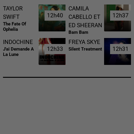
TAYLOR
CAMILA
12h40
12h40
12h37
12h37
SWIFT
CABELLO ET
The Fate Of
ED SHEERAN
Ophelia
Bam Bam
INDOCHINE
FREYA SKYE
12h33
12h33
12h31
12h31
J'ai Demande A
Silent Treatment
La Lune