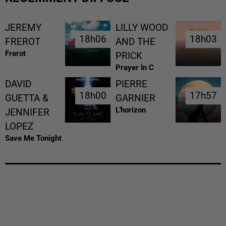
JEREMY
LILLY WOOD
18h06
18h06
18h03
18h03
FREROT
AND THE
Frerot
PRICK
Prayer In C
DAVID
PIERRE
18h00
18h00
17h57
17h57
GUETTA &
GARNIER
L'horizon
JENNIFER
LOPEZ
Save Me Tonight