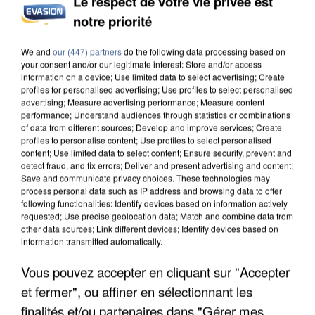
Le respect de votre vie privée est
MAFIA INTERPELLÉ EN ALGÉRIE
notre priorité
We and
our (447) partners
do the following data processing based on
your consent and/or our legitimate interest: Store and/or access
information on a device; Use limited data to select advertising; Create
profiles for personalised advertising; Use profiles to select personalised
advertising; Measure advertising performance; Measure content
performance; Understand audiences through statistics or combinations
of data from different sources; Develop and improve services; Create
profiles to personalise content; Use profiles to select personalised
content; Use limited data to select content; Ensure security, prevent and
detect fraud, and fix errors; Deliver and present advertising and content;
Save and communicate privacy choices. These technologies may
process personal data such as IP address and browsing data to offer
following functionalities: Identify devices based on information actively
requested; Use precise geolocation data; Match and combine data from
other data sources; Link different devices; Identify devices based on
information transmitted automatically.
UN SECOND CADRE DE LA DZ MAFIA
Vous pouvez accepter en cliquant sur "Accepter
INTERPELLÉ EN ALGÉRIE
et fermer", ou affiner en sélectionnant les
finalités et/ou partenaires dans "Gérer mes