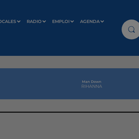
OCALES
RADIO
EMPLOI
AGENDA
Man Down
RIHANNA