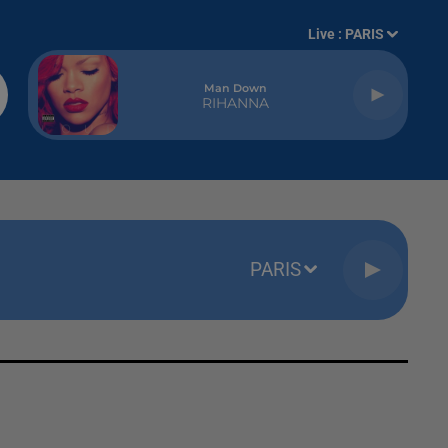
Live :
PARIS
Man Down
RIHANNA
PARIS