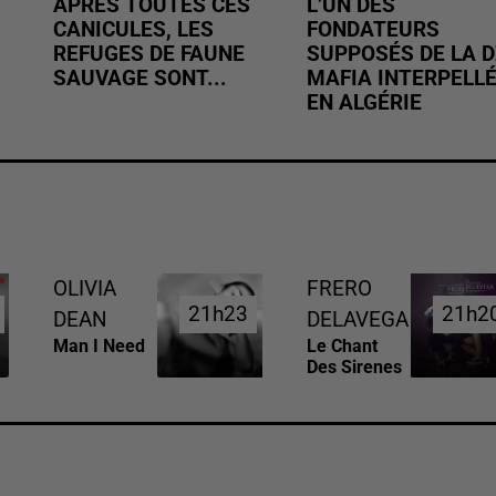
APRÈS TOUTES CES
L’UN DES
CANICULES, LES
FONDATEURS
REFUGES DE FAUNE
SUPPOSÉS DE LA D
SAUVAGE SONT...
MAFIA INTERPELL
EN ALGÉRIE
OLIVIA
FRERO
21h23
21h23
21h2
21h2
DEAN
DELAVEGA
Man I Need
Le Chant
Des Sirenes