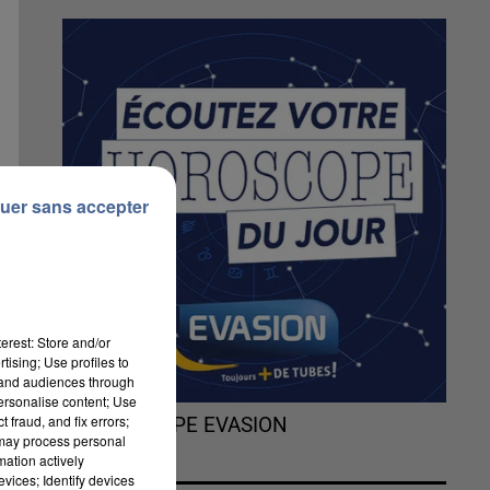
uer sans accepter
erest: Store and/or
tising; Use profiles to
tand audiences through
personalise content; Use
 fraud, and fix errors;
L'HOROSCOPE EVASION
 may process personal
mation actively
vices; Identify devices