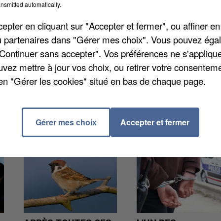
nsmitted automatically.
des indicateurs de la grippe sont à leur niveau de
onchiolite, qui peut fortement affecter les
pter en cliquant sur "Accepter et fermer", ou affiner en
 et des passages aux urgences étaient très limitées 
/ou partenaires dans "Gérer mes choix". Vous pouvez éga
"Continuer sans accepter". Vos préférences ne s'appliqu
uvez mettre à jour vos choix, ou retirer votre consenteme
en "Gérer les cookies" situé en bas de chaque page.
Gérer mes choix
Accepter et fermer