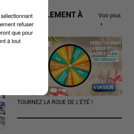
ACTUELLEMENT À
 sélectionnant
Voir plus
la
GAGNER
lement refuser
eront que pour
nt à tout
TOURNEZ LA ROUE DE L'ÉTÉ !