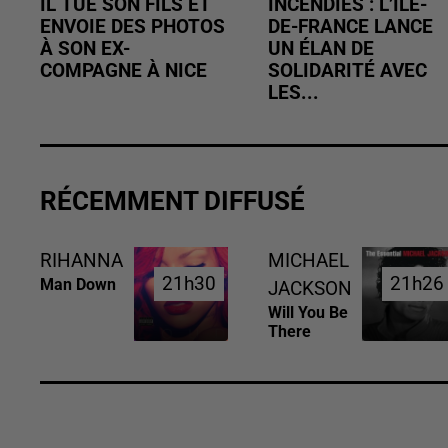
IL TUE SON FILS ET
INCENDIES : L’ÎLE-
ENVOIE DES PHOTOS
DE-FRANCE LANCE
À SON EX-
UN ÉLAN DE
COMPAGNE À NICE
SOLIDARITÉ AVEC
LES...
RÉCEMMENT DIFFUSÉ
RIHANNA
MICHAEL
21h30
21h30
21h26
21h26
Man Down
JACKSON
Will You Be
There