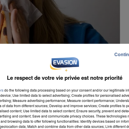
Contin
Le respect de votre vie privée est notre priorité
ers
do the following data processing based on your consent and/or our legitimate int
device; Use limited data to select advertising; Create profiles for personalised adver
vertising; Measure advertising performance; Measure content performance; Unders
ns of data from different sources; Develop and improve services; Create profiles to 
alised content; Use limited data to select content; Ensure security, prevent and detect
ertising and content; Save and communicate privacy choices. These technologies
and browsing data to offer following functionalities: Identify devices based on infor
re à une envolée des chiffres concernant les virus de
eolocation data; Match and combine data from other data sources; Link different de