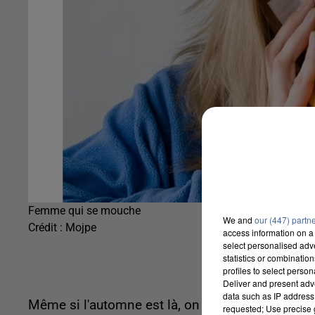
Femme qui se mouche
We and
our (447) partn
Crédit :
Mojpe
access information on a 
select personalised ad
statistics or combinatio
profiles to select person
Deliver and present adv
data such as IP address 
Même si l'automne est là, on n'assiste pas enco
requested; Use precise g