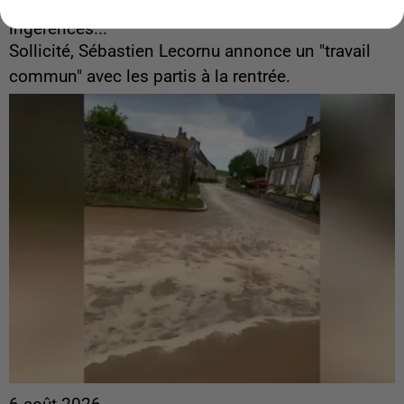
Gabriel Attal et Raphaël Glucksmann visés par des
ingérences...
Sollicité, Sébastien Lecornu annonce un "travail
commun" avec les partis à la rentrée.