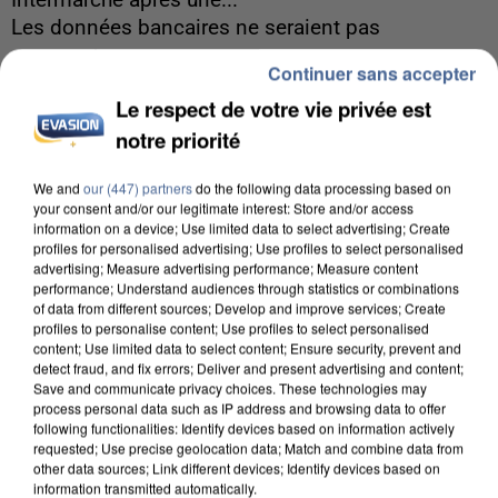
Intermarché après une...
Les données bancaires ne seraient pas
concernées.
Continuer sans accepter
Le respect de votre vie privée est
notre priorité
We and
our (447) partners
do the following data processing based on
your consent and/or our legitimate interest: Store and/or access
information on a device; Use limited data to select advertising; Create
profiles for personalised advertising; Use profiles to select personalised
advertising; Measure advertising performance; Measure content
performance; Understand audiences through statistics or combinations
of data from different sources; Develop and improve services; Create
profiles to personalise content; Use profiles to select personalised
content; Use limited data to select content; Ensure security, prevent and
detect fraud, and fix errors; Deliver and present advertising and content;
Save and communicate privacy choices. These technologies may
process personal data such as IP address and browsing data to offer
following functionalities: Identify devices based on information actively
requested; Use precise geolocation data; Match and combine data from
7 août 2026
other data sources; Link different devices; Identify devices based on
information transmitted automatically.
Un second cadre de la DZ Mafia interpellé en