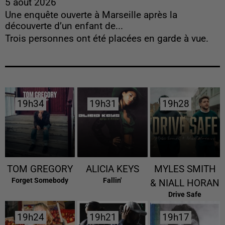
5 août 2026
Une enquête ouverte à Marseille après la
découverte d’un enfant de...
Trois personnes ont été placées en garde à vue.
19h34
19h34
19h31
19h31
19h28
19h28
TOM GREGORY
ALICIA KEYS
MYLES SMITH
Forget Somebody
Fallin'
& NIALL HORAN
Drive Safe
19h24
19h24
19h21
19h21
19h17
19h17