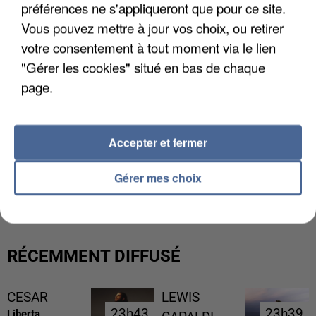
préférences ne s'appliqueront que pour ce site.
Vous pouvez mettre à jour vos choix, ou retirer
votre consentement à tout moment via le lien
"Gérer les cookies" situé en bas de chaque
page.
Accepter et fermer
L’UN DES FONDATEURS SUPPOSÉS DE LA DZ
Gérer mes choix
MAFIA INTERPELLÉ EN ALGÉRIE
RÉCEMMENT DIFFUSÉ
CESAR
LEWIS
23h43
23h43
23h39
23h39
Liberta