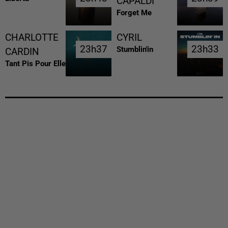
CAPALDI
Forget Me
CHARLOTTE
CYRIL
23h37
23h37
23h33
23h33
Stumblin'in
CARDIN
Tant Pis Pour Elle