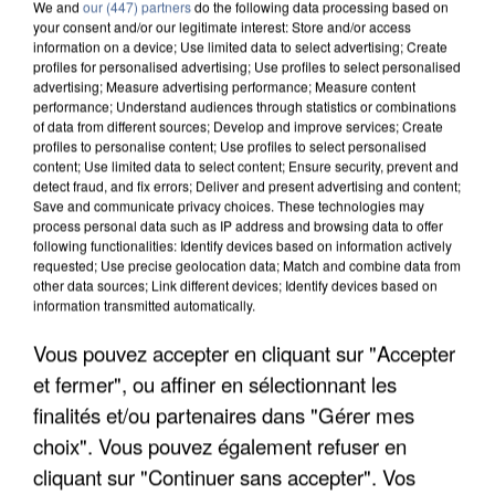
We and
our (447) partners
do the following data processing based on
your consent and/or our legitimate interest: Store and/or access
information on a device; Use limited data to select advertising; Create
profiles for personalised advertising; Use profiles to select personalised
advertising; Measure advertising performance; Measure content
performance; Understand audiences through statistics or combinations
of data from different sources; Develop and improve services; Create
profiles to personalise content; Use profiles to select personalised
content; Use limited data to select content; Ensure security, prevent and
detect fraud, and fix errors; Deliver and present advertising and content;
Save and communicate privacy choices. These technologies may
process personal data such as IP address and browsing data to offer
following functionalities: Identify devices based on information actively
requested; Use precise geolocation data; Match and combine data from
other data sources; Link different devices; Identify devices based on
information transmitted automatically.
APRÈS TOUTES CES CANICULES, LES REFUGES
Vous pouvez accepter en cliquant sur "Accepter
DE FAUNE SAUVAGE SONT...
et fermer", ou affiner en sélectionnant les
finalités et/ou partenaires dans "Gérer mes
choix". Vous pouvez également refuser en
cliquant sur "Continuer sans accepter". Vos