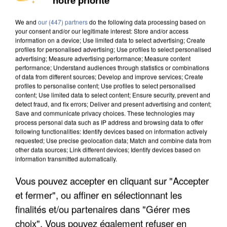
MAFIA INTERPELLÉ EN ALGÉRIE
We and
our (447) partners
do the following data processing based on
your consent and/or our legitimate interest: Store and/or access
information on a device; Use limited data to select advertising; Create
profiles for personalised advertising; Use profiles to select personalised
advertising; Measure advertising performance; Measure content
performance; Understand audiences through statistics or combinations
of data from different sources; Develop and improve services; Create
profiles to personalise content; Use profiles to select personalised
content; Use limited data to select content; Ensure security, prevent and
detect fraud, and fix errors; Deliver and present advertising and content;
Save and communicate privacy choices. These technologies may
process personal data such as IP address and browsing data to offer
following functionalities: Identify devices based on information actively
requested; Use precise geolocation data; Match and combine data from
other data sources; Link different devices; Identify devices based on
information transmitted automatically.
Vous pouvez accepter en cliquant sur "Accepter
UN SECOND CADRE DE LA DZ MAFIA
et fermer", ou affiner en sélectionnant les
INTERPELLÉ EN ALGÉRIE
finalités et/ou partenaires dans "Gérer mes
choix". Vous pouvez également refuser en