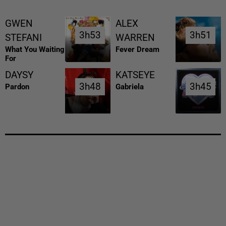
GWEN
ALEX
3h53
3h53
3h51
3h51
STEFANI
WARREN
What You Waiting
Fever Dream
For
DAYSY
KATSEYE
3h48
3h48
3h45
3h45
Pardon
Gabriela