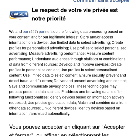
Le respect de votre vie privée est
notre priorité
We and
our (447) partners
do the following data processing based on
INCENDIES : L’ÎLE-DE-FRANCE LANCE UN ÉLAN
your consent and/or our legitimate interest: Store and/or access
DE SOLIDARITÉ AVEC LES...
information on a device; Use limited data to select advertising; Create
profiles for personalised advertising; Use profiles to select personalised
advertising; Measure advertising performance; Measure content
performance; Understand audiences through statistics or combinations
of data from different sources; Develop and improve services; Create
profiles to personalise content; Use profiles to select personalised
content; Use limited data to select content; Ensure security, prevent and
detect fraud, and fix errors; Deliver and present advertising and content;
Save and communicate privacy choices. These technologies may
process personal data such as IP address and browsing data to offer
following functionalities: Identify devices based on information actively
requested; Use precise geolocation data; Match and combine data from
other data sources; Link different devices; Identify devices based on
information transmitted automatically.
Vous pouvez accepter en cliquant sur "Accepter
et fermer", ou affiner en sélectionnant les