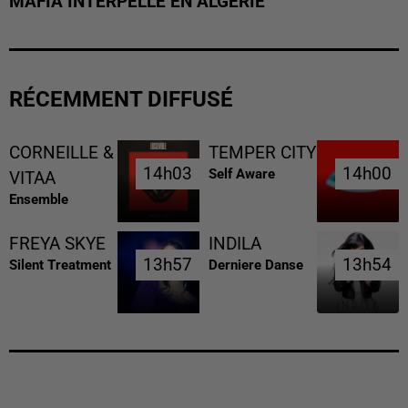
MAFIA INTERPELLÉ EN ALGÉRIE
RÉCEMMENT DIFFUSÉ
CORNEILLE &
TEMPER CITY
14h03
14h03
14h00
14h00
Self Aware
VITAA
Ensemble
FREYA SKYE
INDILA
13h57
13h57
13h54
13h54
Silent Treatment
Derniere Danse