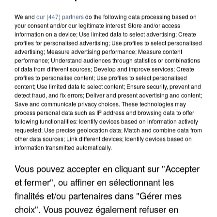
We and
our (447) partners
do the following data processing based on
your consent and/or our legitimate interest: Store and/or access
information on a device; Use limited data to select advertising; Create
profiles for personalised advertising; Use profiles to select personalised
advertising; Measure advertising performance; Measure content
performance; Understand audiences through statistics or combinations
of data from different sources; Develop and improve services; Create
profiles to personalise content; Use profiles to select personalised
content; Use limited data to select content; Ensure security, prevent and
detect fraud, and fix errors; Deliver and present advertising and content;
Save and communicate privacy choices. These technologies may
process personal data such as IP address and browsing data to offer
following functionalities: Identify devices based on information actively
requested; Use precise geolocation data; Match and combine data from
other data sources; Link different devices; Identify devices based on
information transmitted automatically.
Vous pouvez accepter en cliquant sur "Accepter
UNE TOURISTE DE L’OISE EMPORTÉE PAR UNE
et fermer", ou affiner en sélectionnant les
COULÉE DE BOUE EN HAUTE-SAVOIE
finalités et/ou partenaires dans "Gérer mes
choix". Vous pouvez également refuser en