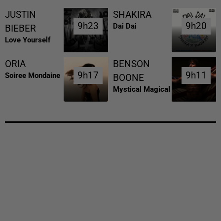
JUSTIN
SHAKIRA
9h23
9h23
9h20
9h20
Dai Dai
BIEBER
Love Yourself
ORIA
BENSON
9h17
9h17
9h11
9h11
Soiree Mondaine
BOONE
Mystical Magical