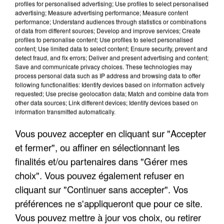
profiles for personalised advertising; Use profiles to select personalised
advertising; Measure advertising performance; Measure content
performance; Understand audiences through statistics or combinations
of data from different sources; Develop and improve services; Create
profiles to personalise content; Use profiles to select personalised
content; Use limited data to select content; Ensure security, prevent and
detect fraud, and fix errors; Deliver and present advertising and content;
Save and communicate privacy choices. These technologies may
process personal data such as IP address and browsing data to offer
following functionalities: Identify devices based on information actively
APRÈS TOUTES CES CANICULES, LES REFUGES
requested; Use precise geolocation data; Match and combine data from
DE FAUNE SAUVAGE SONT...
other data sources; Link different devices; Identify devices based on
information transmitted automatically.
Vous pouvez accepter en cliquant sur "Accepter
et fermer", ou affiner en sélectionnant les
finalités et/ou partenaires dans "Gérer mes
choix". Vous pouvez également refuser en
cliquant sur "Continuer sans accepter". Vos
préférences ne s'appliqueront que pour ce site.
Vous pouvez mettre à jour vos choix, ou retirer