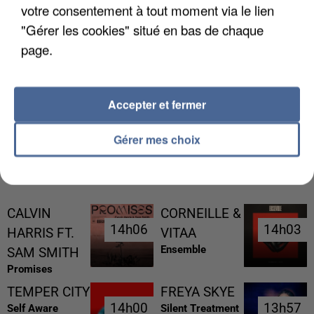
votre consentement à tout moment via le lien
"Gérer les cookies" situé en bas de chaque
page.
L’UN DES FONDATEURS SUPPOSÉS DE LA DZ
MAFIA INTERPELLÉ EN ALGÉRIE
Accepter et fermer
Gérer mes choix
RÉCEMMENT DIFFUSÉ
CALVIN
CORNEILLE &
14h06
14h06
14h03
14h03
HARRIS FT.
VITAA
Ensemble
SAM SMITH
Promises
TEMPER CITY
FREYA SKYE
14h00
14h00
13h57
13h57
Self Aware
Silent Treatment