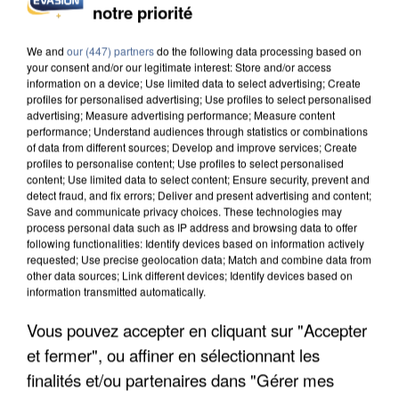
notre priorité
INCENDIES : L’ÎLE-DE-FRANCE LANCE UN ÉLAN
DE SOLIDARITÉ AVEC LES...
We and
our (447) partners
do the following data processing based on
your consent and/or our legitimate interest: Store and/or access
information on a device; Use limited data to select advertising; Create
profiles for personalised advertising; Use profiles to select personalised
advertising; Measure advertising performance; Measure content
performance; Understand audiences through statistics or combinations
of data from different sources; Develop and improve services; Create
profiles to personalise content; Use profiles to select personalised
content; Use limited data to select content; Ensure security, prevent and
detect fraud, and fix errors; Deliver and present advertising and content;
Save and communicate privacy choices. These technologies may
process personal data such as IP address and browsing data to offer
following functionalities: Identify devices based on information actively
requested; Use precise geolocation data; Match and combine data from
other data sources; Link different devices; Identify devices based on
information transmitted automatically.
Vous pouvez accepter en cliquant sur "Accepter
et fermer", ou affiner en sélectionnant les
APRÈS TOUTES CES CANICULES, LES REFUGES
DE FAUNE SAUVAGE SONT...
finalités et/ou partenaires dans "Gérer mes