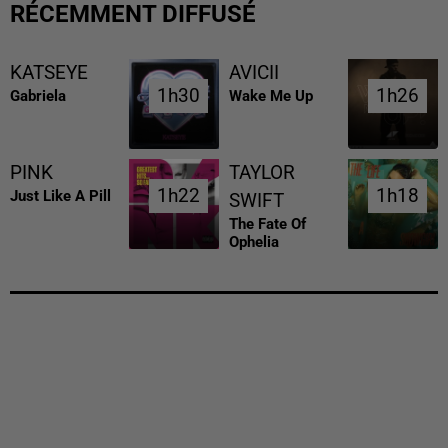
RÉCEMMENT DIFFUSÉ
KATSEYE
AVICII
1h30
1h30
1h26
1h26
Gabriela
Wake Me Up
PINK
TAYLOR
1h22
1h22
1h18
1h18
Just Like A Pill
SWIFT
The Fate Of
Ophelia