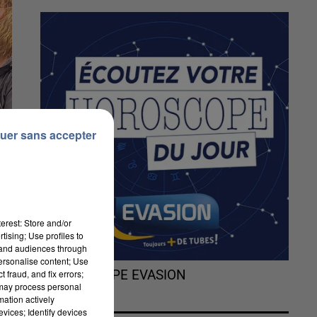
uer sans accepter
erest: Store and/or
tising; Use profiles to
tand audiences through
personalise content; Use
 fraud, and fix errors;
L'HOROSCOPE EVASION
 may process personal
mation actively
t
vices; Identify devices