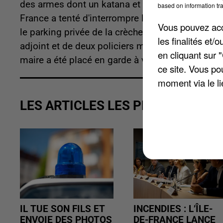
des armes dont un katana et un pistolet 9 mm,
based on information tra
France a tenté d'interrompre l'installation de ge
Vous pouvez acce
le parking privée de la crèche Jeanne Garnerin p
les finalités et
adjoint et de deux policiers municipaux. Les gens
en cliquant sur 
maire a été placé en garde à vue.
ce site. Vous po
moment via le li
LES ARTICLES LES PLUS VUS
IL TUE SON FILS ET
INCENDIES : L’ÎLE-
ENVOIE DES PHOTOS
DE-FRANCE LANCE