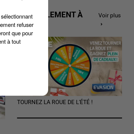
ma
r
ACTUELLEMENT À
 sélectionnant
Voir plus
GAGNER
lement refuser
eront que pour
nt à tout
TOURNEZ LA ROUE DE L'ÉTÉ !