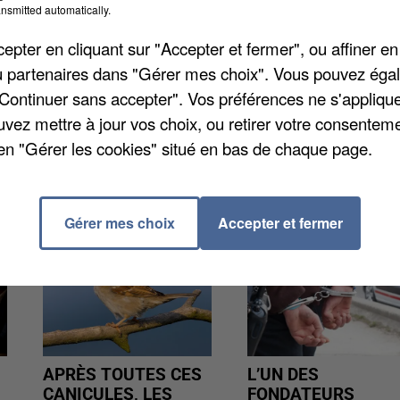
 selon
Le Parisien
. Richard Trinquier du parti Debout 
nsmitted automatically.
ns du voyage dans sa ville. La scène s'est déroulée su
pter en cliquant sur "Accepter et fermer", ou affiner en
rès de l'A6. L'élu était accompagné de son premier
/ou partenaires dans "Gérer mes choix". Vous pouvez éga
 du voyage ont fini par appeler les autorités, et le
"Continuer sans accepter". Vos préférences ne s'appliqu
uvez mettre à jour vos choix, ou retirer votre consenteme
en "Gérer les cookies" situé en bas de chaque page.
Gérer mes choix
Accepter et fermer
APRÈS TOUTES CES
L’UN DES
CANICULES, LES
FONDATEURS