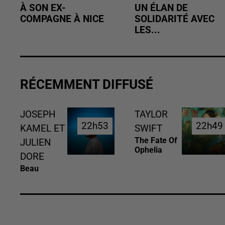
À SON EX-
UN ÉLAN DE
COMPAGNE À NICE
SOLIDARITÉ AVEC
LES...
RÉCEMMENT DIFFUSÉ
JOSEPH
TAYLOR
22h53
22h53
22h49
22h49
KAMEL ET
SWIFT
The Fate Of
JULIEN
Ophelia
DORE
Beau