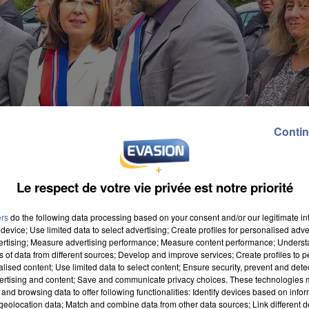
Contin
Le respect de votre vie privée est notre priorité
ers
do the following data processing based on your consent and/or our legitimate int
device; Use limited data to select advertising; Create profiles for personalised adver
vertising; Measure advertising performance; Measure content performance; Unders
ns of data from different sources; Develop and improve services; Create profiles to 
alised content; Use limited data to select content; Ensure security, prevent and detect
ertising and content; Save and communicate privacy choices. These technologies
and browsing data to offer following functionalities: Identify devices based on infor
 hier soir en état d'ivresse.
Richard Trinquier
détenai
eolocation data; Match and combine data from other data sources; Link different de