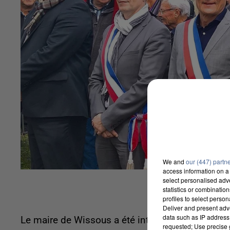
We and
our (447) partn
access information on a 
select personalised ad
statistics or combinatio
profiles to select person
Deliver and present adv
data such as IP address 
Le maire de Wissous a été interpellé par la police
requested; Use precise g