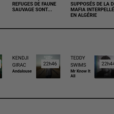
REFUGES DE FAUNE
SUPPOSÉS DE LA D
SAUVAGE SONT...
MAFIA INTERPELL
EN ALGÉRIE
KENDJI
TEDDY
22h46
22h46
22h4
22h4
GIRAC
SWIMS
Andalouse
Mr Know It
All