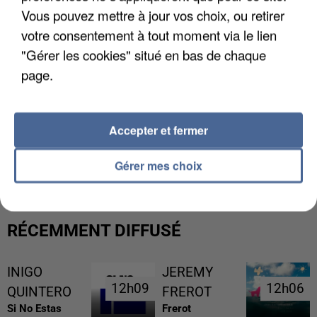
Vous pouvez mettre à jour vos choix, ou retirer
votre consentement à tout moment via le lien
"Gérer les cookies" situé en bas de chaque
page.
Accepter et fermer
UNE TOURISTE DE L’OISE EMPORTÉE PAR UNE
COULÉE DE BOUE EN HAUTE-SAVOIE
Gérer mes choix
RÉCEMMENT DIFFUSÉ
INIGO
JEREMY
12h09
12h09
12h06
12h06
QUINTERO
FREROT
Si No Estas
Frerot