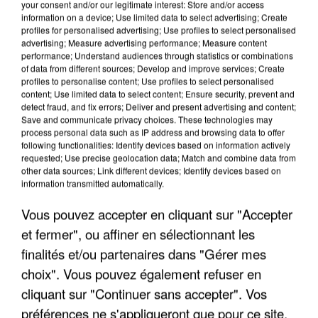
your consent and/or our legitimate interest: Store and/or access
information on a device; Use limited data to select advertising; Create
profiles for personalised advertising; Use profiles to select personalised
advertising; Measure advertising performance; Measure content
performance; Understand audiences through statistics or combinations
of data from different sources; Develop and improve services; Create
profiles to personalise content; Use profiles to select personalised
content; Use limited data to select content; Ensure security, prevent and
detect fraud, and fix errors; Deliver and present advertising and content;
Save and communicate privacy choices. These technologies may
process personal data such as IP address and browsing data to offer
following functionalities: Identify devices based on information actively
requested; Use precise geolocation data; Match and combine data from
other data sources; Link different devices; Identify devices based on
information transmitted automatically.
UN SECOND CADRE DE LA DZ MAFIA
INTERPELLÉ EN ALGÉRIE
Vous pouvez accepter en cliquant sur "Accepter
et fermer", ou affiner en sélectionnant les
finalités et/ou partenaires dans "Gérer mes
choix". Vous pouvez également refuser en
cliquant sur "Continuer sans accepter". Vos
préférences ne s'appliqueront que pour ce site.