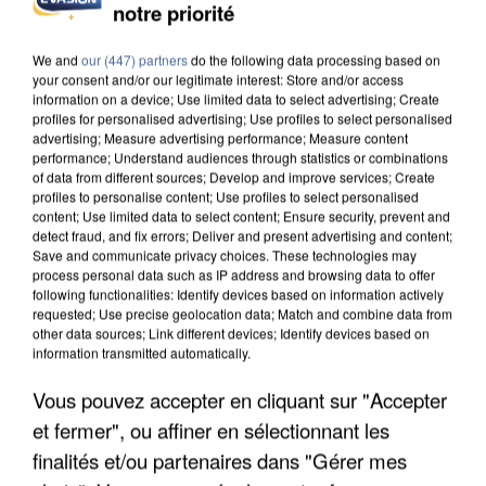
notre priorité
UN SECOND CADRE DE LA DZ MAFIA
INTERPELLÉ EN ALGÉRIE
We and
our (447) partners
do the following data processing based on
your consent and/or our legitimate interest: Store and/or access
information on a device; Use limited data to select advertising; Create
profiles for personalised advertising; Use profiles to select personalised
advertising; Measure advertising performance; Measure content
performance; Understand audiences through statistics or combinations
of data from different sources; Develop and improve services; Create
profiles to personalise content; Use profiles to select personalised
content; Use limited data to select content; Ensure security, prevent and
detect fraud, and fix errors; Deliver and present advertising and content;
Save and communicate privacy choices. These technologies may
process personal data such as IP address and browsing data to offer
following functionalities: Identify devices based on information actively
requested; Use precise geolocation data; Match and combine data from
other data sources; Link different devices; Identify devices based on
information transmitted automatically.
Vous pouvez accepter en cliquant sur "Accepter
et fermer", ou affiner en sélectionnant les
UNE TOURISTE DE L’OISE EMPORTÉE PAR UNE
COULÉE DE BOUE EN HAUTE-SAVOIE
finalités et/ou partenaires dans "Gérer mes