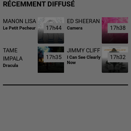
RÉCEMMENT DIFFUSÉ
MANON LISA
ED SHEERAN
17h44
17h44
17h38
17h38
Le Petit Pecheur
Camera
TAME
JIMMY CLIFF
17h35
17h35
17h32
17h32
I Can See Clearly
IMPALA
Now
Dracula