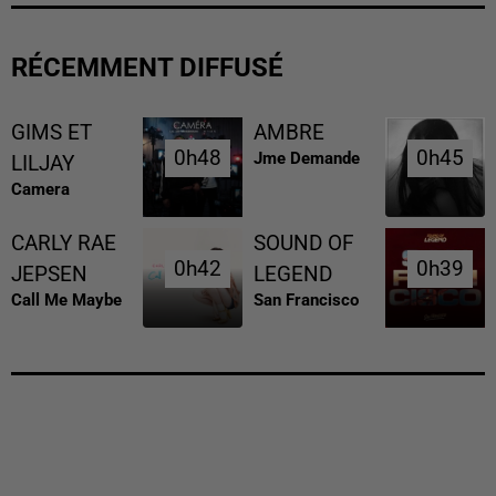
RÉCEMMENT DIFFUSÉ
GIMS ET
AMBRE
0h48
0h48
0h45
0h45
Jme Demande
LILJAY
Camera
CARLY RAE
SOUND OF
0h42
0h42
0h39
0h39
JEPSEN
LEGEND
Call Me Maybe
San Francisco