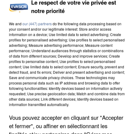
Le respect de votre vie privée est
notre priorité
L’UN DES FONDATEURS SUPPOSÉS DE LA DZ
MAFIA INTERPELLÉ EN ALGÉRIE
We and
our (447) partners
do the following data processing based on
your consent and/or our legitimate interest: Store and/or access
information on a device; Use limited data to select advertising; Create
profiles for personalised advertising; Use profiles to select personalised
advertising; Measure advertising performance; Measure content
performance; Understand audiences through statistics or combinations
of data from different sources; Develop and improve services; Create
profiles to personalise content; Use profiles to select personalised
content; Use limited data to select content; Ensure security, prevent and
detect fraud, and fix errors; Deliver and present advertising and content;
Save and communicate privacy choices. These technologies may
process personal data such as IP address and browsing data to offer
following functionalities: Identify devices based on information actively
requested; Use precise geolocation data; Match and combine data from
other data sources; Link different devices; Identify devices based on
information transmitted automatically.
Vous pouvez accepter en cliquant sur "Accepter
et fermer", ou affiner en sélectionnant les
UN SECOND CADRE DE LA DZ MAFIA