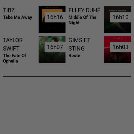
TIBZ
ELLEY DUHÉ
16h16
16h16
16h10
16h10
Take Me Away
Middle Of The
Night
TAYLOR
GIMS ET
16h07
16h07
16h03
16h03
SWIFT
STING
The Fate Of
Reste
Ophelia