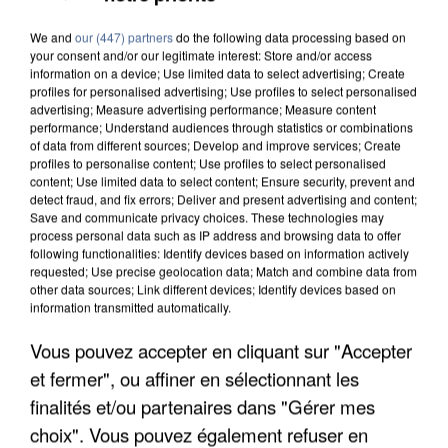
We and
our (447) partners
do the following data processing based on
your consent and/or our legitimate interest: Store and/or access
information on a device; Use limited data to select advertising; Create
profiles for personalised advertising; Use profiles to select personalised
advertising; Measure advertising performance; Measure content
performance; Understand audiences through statistics or combinations
of data from different sources; Develop and improve services; Create
profiles to personalise content; Use profiles to select personalised
content; Use limited data to select content; Ensure security, prevent and
detect fraud, and fix errors; Deliver and present advertising and content;
Save and communicate privacy choices. These technologies may
process personal data such as IP address and browsing data to offer
following functionalities: Identify devices based on information actively
requested; Use precise geolocation data; Match and combine data from
other data sources; Link different devices; Identify devices based on
information transmitted automatically.
Vous pouvez accepter en cliquant sur "Accepter
UN SECOND CADRE DE LA DZ MAFIA
et fermer", ou affiner en sélectionnant les
INTERPELLÉ EN ALGÉRIE
finalités et/ou partenaires dans "Gérer mes
choix". Vous pouvez également refuser en