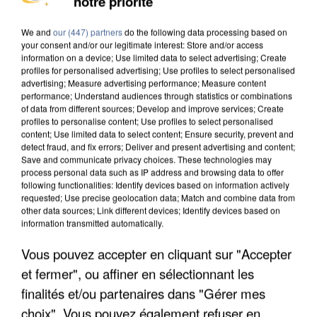
notre priorité
INTERPELLÉ EN ALGÉRIE
We and
our (447) partners
do the following data processing based on
your consent and/or our legitimate interest: Store and/or access
information on a device; Use limited data to select advertising; Create
profiles for personalised advertising; Use profiles to select personalised
advertising; Measure advertising performance; Measure content
performance; Understand audiences through statistics or combinations
of data from different sources; Develop and improve services; Create
profiles to personalise content; Use profiles to select personalised
content; Use limited data to select content; Ensure security, prevent and
detect fraud, and fix errors; Deliver and present advertising and content;
Save and communicate privacy choices. These technologies may
process personal data such as IP address and browsing data to offer
following functionalities: Identify devices based on information actively
requested; Use precise geolocation data; Match and combine data from
other data sources; Link different devices; Identify devices based on
information transmitted automatically.
Vous pouvez accepter en cliquant sur "Accepter
UNE TOURISTE DE L’OISE EMPORTÉE PAR UNE
et fermer", ou affiner en sélectionnant les
COULÉE DE BOUE EN HAUTE-SAVOIE
finalités et/ou partenaires dans "Gérer mes
choix". Vous pouvez également refuser en