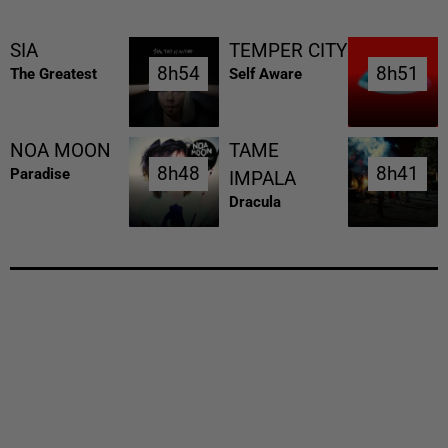
SIA
TEMPER CITY
8h54
8h54
8h51
8h51
The Greatest
Self Aware
NOA MOON
TAME
8h48
8h48
8h41
8h41
Paradise
IMPALA
Dracula