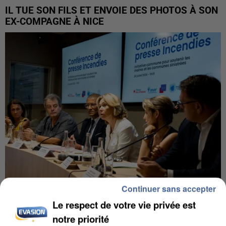
IL TUE SON FILS ET ENVOIE DES PHOTOS À SON
EX-COMPAGNE À NICE
Continuer sans accepter
Le respect de votre vie privée est
INCENDIES : L’ÎLE-DE-FRANCE LANCE UN ÉLAN
DE SOLIDARITÉ AVEC LES...
notre priorité