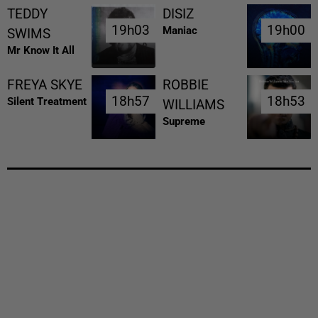
TEDDY
DISIZ
19h03
19h03
19h00
19h00
Maniac
SWIMS
Mr Know It All
FREYA SKYE
ROBBIE
18h57
18h57
18h53
18h53
Silent Treatment
WILLIAMS
Supreme