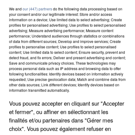
We and
our (447) partners
do the following data processing based on
your consent and/or our legitimate interest: Store and/or access
information on a device; Use limited data to select advertising; Create
profiles for personalised advertising; Use profiles to select personalised
advertising; Measure advertising performance; Measure content
performance; Understand audiences through statistics or combinations
of data from different sources; Develop and improve services; Create
profiles to personalise content; Use profiles to select personalised
content; Use limited data to select content; Ensure security, prevent and
detect fraud, and fix errors; Deliver and present advertising and content;
Save and communicate privacy choices. These technologies may
process personal data such as IP address and browsing data to offer
following functionalities: Identify devices based on information actively
requested; Use precise geolocation data; Match and combine data from
other data sources; Link different devices; Identify devices based on
information transmitted automatically.
Vous pouvez accepter en cliquant sur "Accepter
APRÈS TOUTES CES CANICULES, LES REFUGES
DE FAUNE SAUVAGE SONT...
et fermer", ou affiner en sélectionnant les
finalités et/ou partenaires dans "Gérer mes
choix". Vous pouvez également refuser en