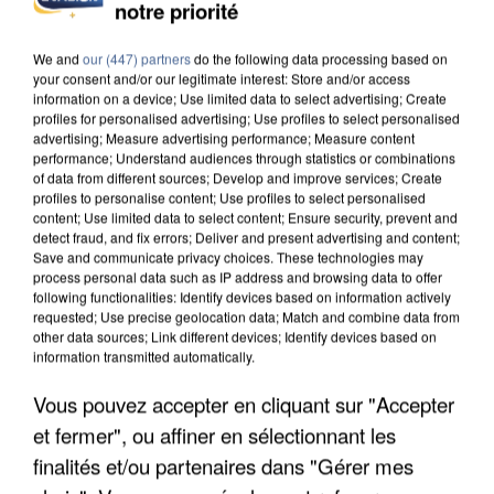
INCENDIES : L’ÎLE-DE-FRANCE LANCE UN ÉLAN
notre priorité
DE SOLIDARITÉ AVEC LES...
We and
our (447) partners
do the following data processing based on
your consent and/or our legitimate interest: Store and/or access
information on a device; Use limited data to select advertising; Create
profiles for personalised advertising; Use profiles to select personalised
advertising; Measure advertising performance; Measure content
performance; Understand audiences through statistics or combinations
of data from different sources; Develop and improve services; Create
profiles to personalise content; Use profiles to select personalised
content; Use limited data to select content; Ensure security, prevent and
detect fraud, and fix errors; Deliver and present advertising and content;
Save and communicate privacy choices. These technologies may
process personal data such as IP address and browsing data to offer
following functionalities: Identify devices based on information actively
requested; Use precise geolocation data; Match and combine data from
other data sources; Link different devices; Identify devices based on
information transmitted automatically.
Vous pouvez accepter en cliquant sur "Accepter
APRÈS TOUTES CES CANICULES, LES REFUGES
et fermer", ou affiner en sélectionnant les
DE FAUNE SAUVAGE SONT...
finalités et/ou partenaires dans "Gérer mes