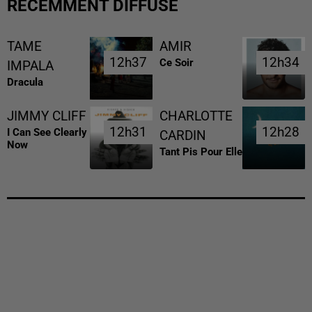
RÉCEMMENT DIFFUSÉ
TAME
AMIR
12h37
12h37
12h34
12h34
Ce Soir
IMPALA
Dracula
JIMMY CLIFF
CHARLOTTE
12h31
12h31
12h28
12h28
I Can See Clearly
CARDIN
Now
Tant Pis Pour Elle