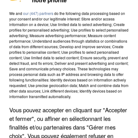
MAFIA INTERPELLÉ EN ALGÉRIE
We and
our (447) partners
do the following data processing based on
your consent and/or our legitimate interest: Store and/or access
information on a device; Use limited data to select advertising; Create
profiles for personalised advertising; Use profiles to select personalised
advertising; Measure advertising performance; Measure content
performance; Understand audiences through statistics or combinations
of data from different sources; Develop and improve services; Create
profiles to personalise content; Use profiles to select personalised
content; Use limited data to select content; Ensure security, prevent and
detect fraud, and fix errors; Deliver and present advertising and content;
Save and communicate privacy choices. These technologies may
process personal data such as IP address and browsing data to offer
following functionalities: Identify devices based on information actively
requested; Use precise geolocation data; Match and combine data from
other data sources; Link different devices; Identify devices based on
information transmitted automatically.
Vous pouvez accepter en cliquant sur "Accepter
UN SECOND CADRE DE LA DZ MAFIA
et fermer", ou affiner en sélectionnant les
INTERPELLÉ EN ALGÉRIE
finalités et/ou partenaires dans "Gérer mes
choix". Vous pouvez également refuser en