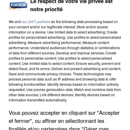
Le respect de votre vie privée est
INCENDIES : L’ÎLE-DE-FRANCE LANCE UN ÉLAN
notre priorité
DE SOLIDARITÉ AVEC LES...
We and
our (447) partners
do the following data processing based on
your consent and/or our legitimate interest: Store and/or access
information on a device; Use limited data to select advertising; Create
profiles for personalised advertising; Use profiles to select personalised
advertising; Measure advertising performance; Measure content
performance; Understand audiences through statistics or combinations
of data from different sources; Develop and improve services; Create
profiles to personalise content; Use profiles to select personalised
content; Use limited data to select content; Ensure security, prevent and
detect fraud, and fix errors; Deliver and present advertising and content;
Save and communicate privacy choices. These technologies may
process personal data such as IP address and browsing data to offer
following functionalities: Identify devices based on information actively
requested; Use precise geolocation data; Match and combine data from
other data sources; Link different devices; Identify devices based on
information transmitted automatically.
Vous pouvez accepter en cliquant sur "Accepter
APRÈS TOUTES CES CANICULES, LES REFUGES
et fermer", ou affiner en sélectionnant les
DE FAUNE SAUVAGE SONT...
finalités et/ou partenaires dans "Gérer mes