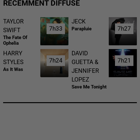
RÉCEMMENT DIFFUSÉ
TAYLOR
JECK
7h33
7h33
7h27
7h27
Parapluie
SWIFT
The Fate Of
Ophelia
HARRY
DAVID
7h24
7h24
7h21
7h21
STYLES
GUETTA &
As It Was
JENNIFER
LOPEZ
Save Me Tonight